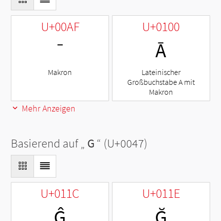
U+00AF
U+0100
¯
Ā
Makron
Lateinischer
Großbuchstabe A mit
Makron
Mehr Anzeigen
Basierend auf „
G
“ (U+0047)
U+011C
U+011E
Ĝ
Ğ