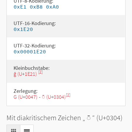
UTF-8-Kodierung:
0xE1 0xB8 0xA0
UTF-16-Kodierung:
0x1E20
UTF-32-Kodierung:
0x00001E20
Kleinbuchstabe:
[2]
ḡ (U+1E21)
Zerlegung:
[2]
G (U+0047)
-
◌̄ (U+0304)
Mit diakritischem Zeichen „
◌̄
“ (U+0304)