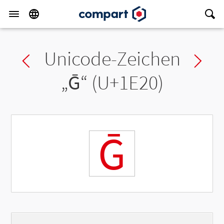
Unicode-Zeichen
Previous char
Ne
„
Ḡ
“ (U+1E20)
Ḡ