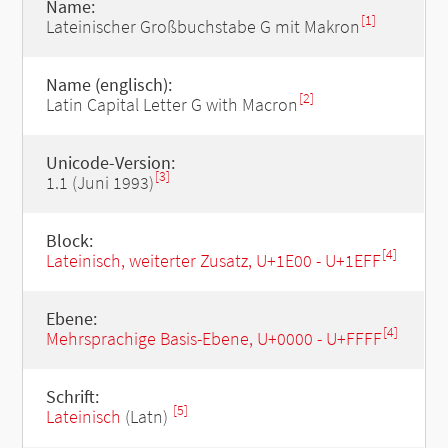
Name:
[1]
Lateinischer Großbuchstabe G mit Makron
Name (englisch):
[2]
Latin Capital Letter G with Macron
Unicode-Version:
[3]
1.1 (Juni 1993)
Block:
[4]
Lateinisch, weiterter Zusatz, U+1E00 - U+1EFF
Ebene:
[4]
Mehrsprachige Basis-Ebene, U+0000 - U+FFFF
Schrift:
[5]
Lateinisch
(Latn)