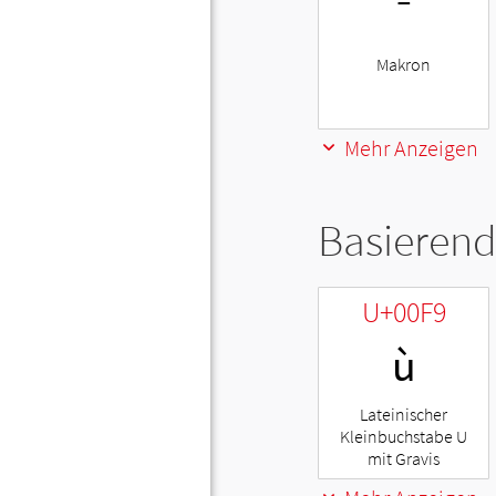
¯
Makron
Mehr Anzeigen
Basierend
U+00F9
ù
Lateinischer
Kleinbuchstabe U
mit Gravis