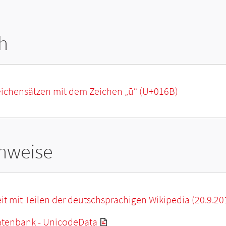
h
eichensätzen mit dem Zeichen „
ū
“ (U+016B)
hweise
it mit Teilen der deutschsprachigen Wikipedia (20.9.20
tenbank - UnicodeData