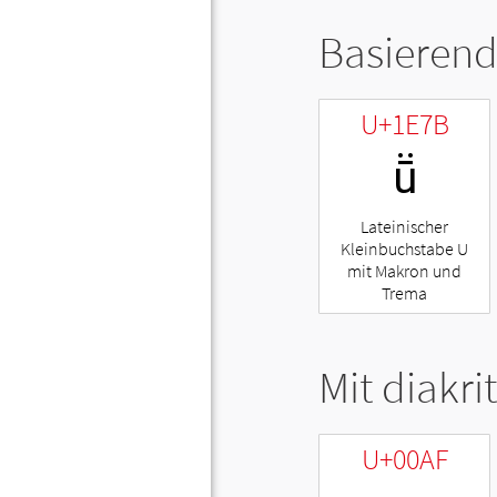
Basierend
U+1E7B
ṻ
Lateinischer
Kleinbuchstabe U
mit Makron und
Trema
Mit diakri
U+00AF