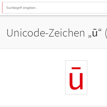
Unicode-Zeichen „
ū
“
ū