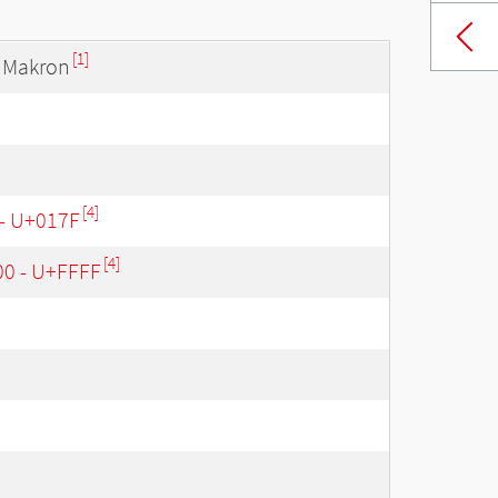
[1]
t Makron
[4]
 - U+017F
[4]
00 - U+FFFF