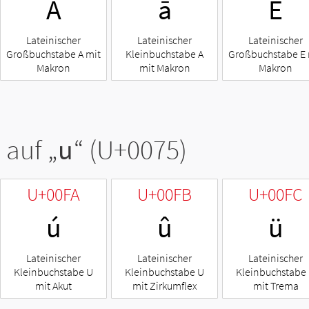
Ā
ā
Ē
Lateinischer
Lateinischer
Lateinischer
Großbuchstabe A mit
Kleinbuchstabe A
Großbuchstabe E 
Makron
mit Makron
Makron
 auf „
u
“ (U+0075)
U+00FA
U+00FB
U+00FC
ú
û
ü
Lateinischer
Lateinischer
Lateinischer
Kleinbuchstabe U
Kleinbuchstabe U
Kleinbuchstabe
mit Akut
mit Zirkumflex
mit Trema