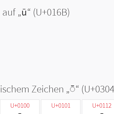
 auf „
ū
“ (U+016B)
tischem Zeichen „
◌̄
“ (U+0304
U+0100
U+0101
U+0112