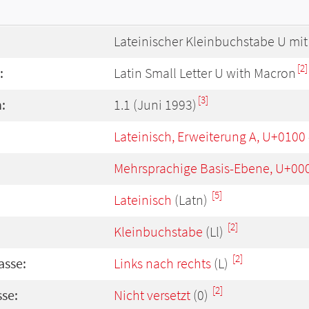
Lateinischer Kleinbuchstabe U mi
[2]
:
Latin Small Letter U with Macron
[3]
:
1.1 (Juni 1993)
Lateinisch, Erweiterung A, U+0100
Mehrsprachige Basis-Ebene, U+00
[5]
Lateinisch
(Latn)
[2]
Kleinbuchstabe
(Ll)
[2]
asse:
Links nach rechts
(L)
[2]
se:
Nicht versetzt
(0)