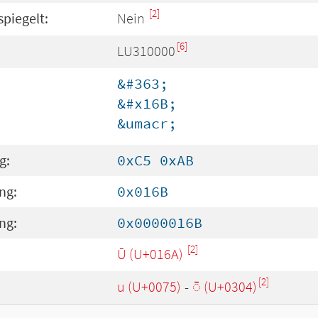
[2]
spiegelt:
Nein
[6]
LU310000
&#363;
&#x16B;
&umacr;
g:
0xC5 0xAB
ng:
0x016B
ng:
0x0000016B
[2]
Ū (U+016A)
[2]
u (U+0075)
-
◌̄ (U+0304)