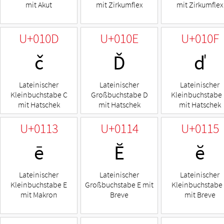
mit Akut
mit Zirkumflex
mit Zirkumflex
U+010D
U+010E
U+010F
č
Ď
ď
Lateinischer
Lateinischer
Lateinischer
Kleinbuchstabe C
Großbuchstabe D
Kleinbuchstabe
mit Hatschek
mit Hatschek
mit Hatschek
U+0113
U+0114
U+0115
ē
Ĕ
ĕ
Lateinischer
Lateinischer
Lateinischer
Kleinbuchstabe E
Großbuchstabe E mit
Kleinbuchstabe
mit Makron
Breve
mit Breve