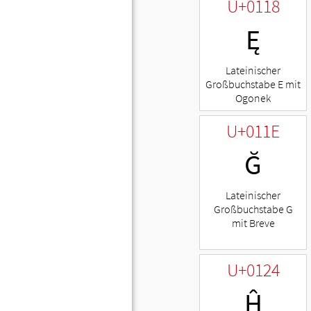
U+0118
Ę
Lateinischer
Großbuchstabe E mit
Ogonek
U+011E
Ğ
Lateinischer
Großbuchstabe G
mit Breve
U+0124
Ĥ