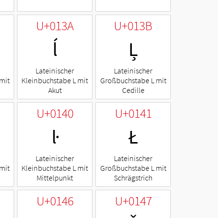
U+013A
U+013B
ĺ
Ļ
Lateinischer
Lateinischer
mit
Kleinbuchstabe L mit
Großbuchstabe L mit
Akut
Cedille
U+0140
U+0141
ŀ
Ł
Lateinischer
Lateinischer
mit
Kleinbuchstabe L mit
Großbuchstabe L mit
Mittelpunkt
Schrägstrich
U+0146
U+0147