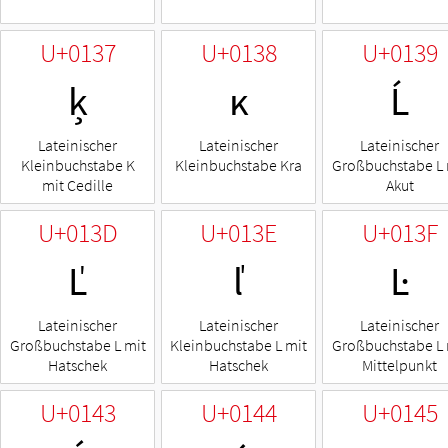
U+0137
U+0138
U+0139
ķ
ĸ
Ĺ
Lateinischer
Lateinischer
Lateinischer
Kleinbuchstabe K
Kleinbuchstabe Kra
Großbuchstabe L 
mit Cedille
Akut
U+013D
U+013E
U+013F
Ľ
ľ
Ŀ
Lateinischer
Lateinischer
Lateinischer
Großbuchstabe L mit
Kleinbuchstabe L mit
Großbuchstabe L 
Hatschek
Hatschek
Mittelpunkt
U+0143
U+0144
U+0145