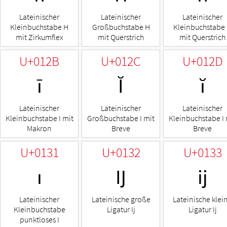
Lateinischer
Lateinischer
Lateinischer
Kleinbuchstabe H
Großbuchstabe H
Kleinbuchstabe
mit Zirkumflex
mit Querstrich
mit Querstrich
U+012B
U+012C
U+012D
ī
Ĭ
ĭ
Lateinischer
Lateinischer
Lateinischer
Kleinbuchstabe I mit
Großbuchstabe I mit
Kleinbuchstabe I 
Makron
Breve
Breve
U+0131
U+0132
U+0133
ı
Ĳ
ĳ
Lateinischer
Lateinische große
Lateinische klei
Kleinbuchstabe
Ligatur Ij
Ligatur Ij
punktloses I