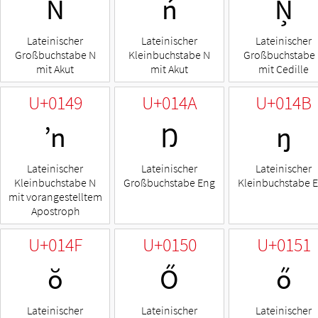
Ń
ń
Ņ
Lateinischer
Lateinischer
Lateinischer
Großbuchstabe N
Kleinbuchstabe N
Großbuchstabe
mit Akut
mit Akut
mit Cedille
U+0149
U+014A
U+014B
ŉ
Ŋ
ŋ
Lateinischer
Lateinischer
Lateinischer
Kleinbuchstabe N
Großbuchstabe Eng
Kleinbuchstabe 
mit vorangestelltem
Apostroph
U+014F
U+0150
U+0151
ŏ
Ő
ő
Lateinischer
Lateinischer
Lateinischer