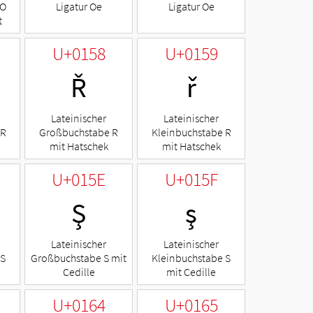
 O
Ligatur Oe
Ligatur Oe
t
U+0158
U+0159
Ř
ř
Lateinischer
Lateinischer
 R
Großbuchstabe R
Kleinbuchstabe R
mit Hatschek
mit Hatschek
U+015E
U+015F
Ş
ş
Lateinischer
Lateinischer
 S
Großbuchstabe S mit
Kleinbuchstabe S
Cedille
mit Cedille
U+0164
U+0165