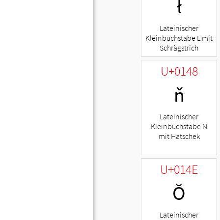
ł
Lateinischer
Kleinbuchstabe L mit
Schrägstrich
U+0148
ň
Lateinischer
Kleinbuchstabe N
mit Hatschek
U+014E
Ŏ
Lateinischer