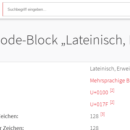
ode-Block „Lateinisch, 
Lateinisch, Erwe
Mehrsprachige B
[2]
U+0100
[2]
U+017F
[3]
Zeichen:
128
r Zeichen:
128