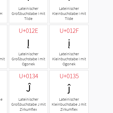
Lateinischer
Lateinischer
 H
Großbuchstabe I mit
Kleinbuchstabe I mit
Tilde
Tilde
U+012E
U+012F
Į
į
Lateinischer
Lateinischer
mit
Großbuchstabe I mit
Kleinbuchstabe I mit
Ogonek
Ogonek
U+0134
U+0135
Ĵ
ĵ
ne
Lateinischer
Lateinischer
Großbuchstabe J mit
Kleinbuchstabe J mit
Zirkumflex
Zirkumflex