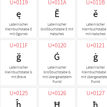
U+0119
U+011A
U+011B
ę
Ě
ě
Lateinischer
Lateinischer
Lateinischer
Kleinbuchstabe E
Großbuchstabe E mit
Kleinbuchstabe
mit Ogonek
Hatschek
mit Hatschek
U+011F
U+0120
U+0121
ğ
Ġ
ġ
Lateinischer
Lateinischer
Lateinischer
Kleinbuchstabe G
Großbuchstabe G
Kleinbuchstabe
mit Breve
mit übergesetztem
mit übergesetzt
Punkt
Punkt
U+0125
U+0126
U+0127
ĥ
Ħ
ħ