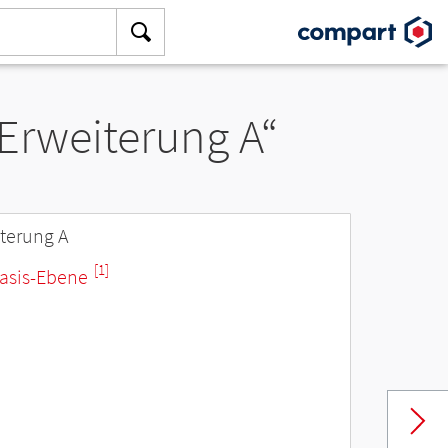
Erweiterung A“
iterung A
[1]
asis-Ebene