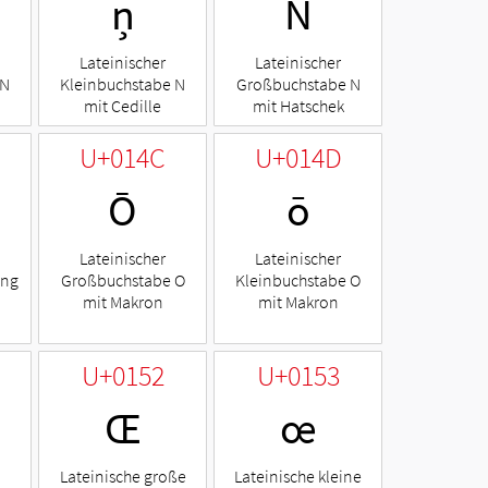
ņ
Ň
Lateinischer
Lateinischer
 N
Kleinbuchstabe N
Großbuchstabe N
mit Cedille
mit Hatschek
U+014C
U+014D
Ō
ō
Lateinischer
Lateinischer
Eng
Großbuchstabe O
Kleinbuchstabe O
mit Makron
mit Makron
U+0152
U+0153
Œ
œ
Lateinische große
Lateinische kleine