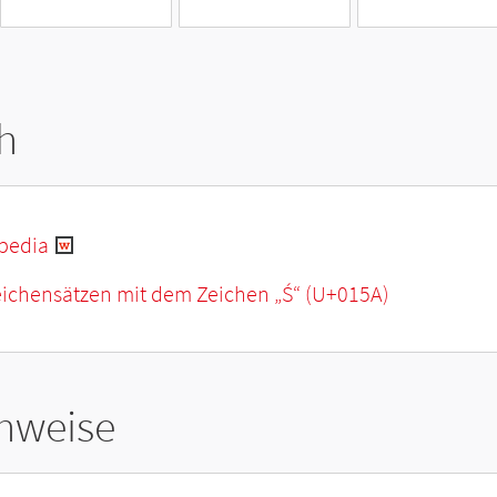
h
ipedia
eichensätzen mit dem Zeichen „
Ś
“ (U+015A)
hweise