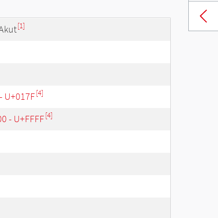
[1]
Akut
[4]
 - U+017F
[4]
00 - U+FFFF