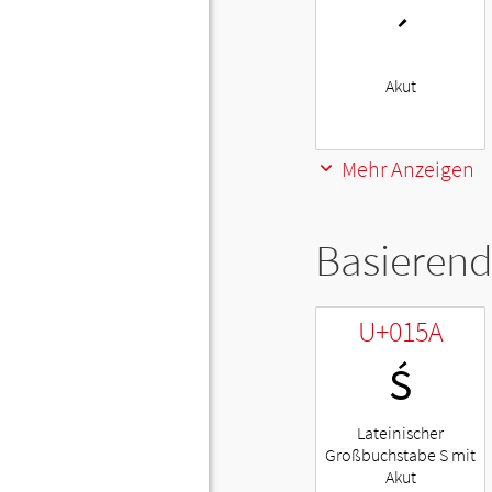
´
Akut
Mehr Anzeigen
Basierend
U+015A
Ś
Lateinischer
Großbuchstabe S mit
Akut