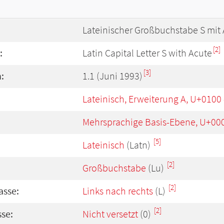
Lateinischer Großbuchstabe S mit 
[2]
:
Latin Capital Letter S with Acute
[3]
:
1.1 (Juni 1993)
Lateinisch, Erweiterung A, U+0100
Mehrsprachige Basis-Ebene, U+00
[5]
Lateinisch
(Latn)
[2]
Großbuchstabe
(Lu)
[2]
asse:
Links nach rechts
(L)
[2]
se:
Nicht versetzt
(0)