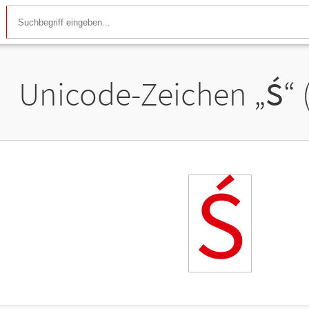
Unicode-Zeichen „
Ś
“
Ś