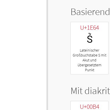
Basierend
U+1E64
Ṥ
Lateinischer
Großbuchstabe S mit
Akut und
übergesetztem
Punkt
Mit diakri
U+00B4