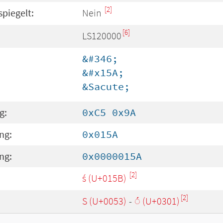
[2]
spiegelt:
Nein
[6]
LS120000
&#346;
&#x15A;
&Sacute;
g:
0xC5 0x9A
ng:
0x015A
ng:
0x0000015A
[2]
:
ś (U+015B)
[2]
S (U+0053)
-
◌́ (U+0301)