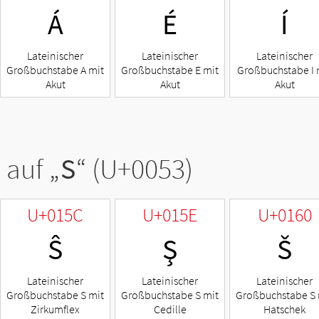
Á
É
Í
Lateinischer
Lateinischer
Lateinischer
Großbuchstabe A mit
Großbuchstabe E mit
Großbuchstabe I 
Akut
Akut
Akut
 auf „
S
“ (U+0053)
U+015C
U+015E
U+0160
Ŝ
Ş
Š
Lateinischer
Lateinischer
Lateinischer
Großbuchstabe S mit
Großbuchstabe S mit
Großbuchstabe S 
Zirkumflex
Cedille
Hatschek