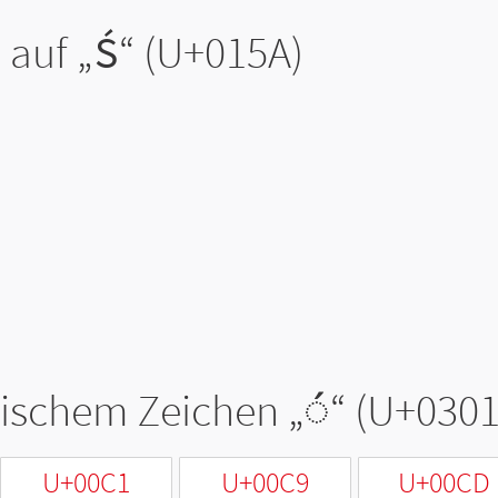
 auf „
Ś
“ (U+015A)
tischem Zeichen „
◌́
“ (U+0301
U+00C1
U+00C9
U+00CD