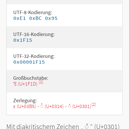
UTF-8-Kodierung:
0xE1 0xBC 0x95
UTF-16-Kodierung:
0x1F15
UTF-32-Kodierung:
0x00001F15
Großbuchstabe:
[2]
Ἕ (U+1F1D)
Zerlegung:
[2]
ε (U+03B5)
-
◌̔ (U+0314)
-
◌́ (U+0301)
Mit diakritischem Zeichen „
◌́
“ (U+0301)