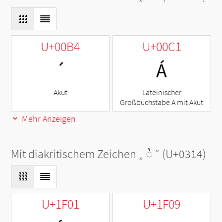
U+00B4
U+00C1
´
Á
Akut
Lateinischer
Großbuchstabe A mit Akut
Mehr Anzeigen
Mit diakritischem Zeichen „
◌̔
“ (U+0314)
U+1F01
U+1F09