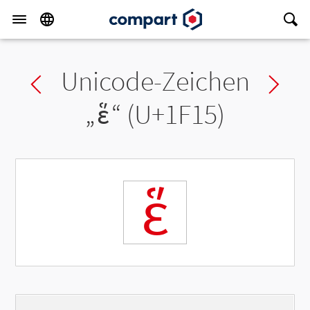
Unicode-Zeichen
Previous char
Ne
„
ἕ
“ (U+1F15)
ἕ