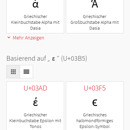
ἁ
Ἁ
Griechischer
Griechischer
Kleinbuchstabe Alpha mit
Großbuchstabe Alpha mit
Dasia
Dasia
Mehr Anzeigen
Basierend auf „
ε
“ (U+03B5)
U+03AD
U+03F5
έ
ϵ
Griechischer
Griechisches
Kleinbuchstabe Epsilon mit
halbmondförmiges
Tonos
Epsilon-Symbol