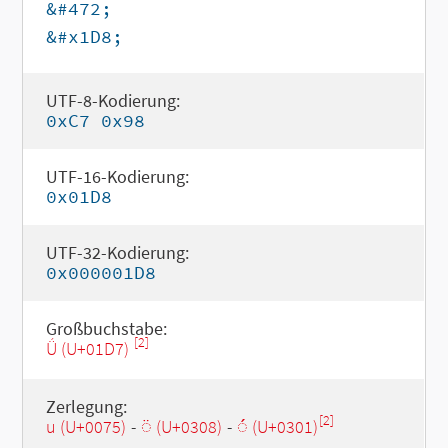
&#472;
&#x1D8;
UTF-8-Kodierung:
0xC7 0x98
UTF-16-Kodierung:
0x01D8
UTF-32-Kodierung:
0x000001D8
Großbuchstabe:
[2]
Ǘ (U+01D7)
Zerlegung:
[2]
u (U+0075)
-
◌̈ (U+0308)
-
◌́ (U+0301)