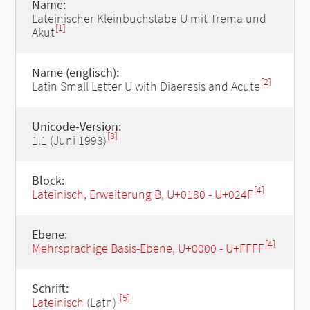
Name:
Lateinischer Kleinbuchstabe U mit Trema und
[1]
Akut
Name (englisch):
[2]
Latin Small Letter U with Diaeresis and Acute
Unicode-Version:
[3]
1.1 (Juni 1993)
Block:
[4]
Lateinisch, Erweiterung B, U+0180 - U+024F
Ebene:
[4]
Mehrsprachige Basis-Ebene, U+0000 - U+FFFF
Schrift:
[5]
Lateinisch
(Latn)