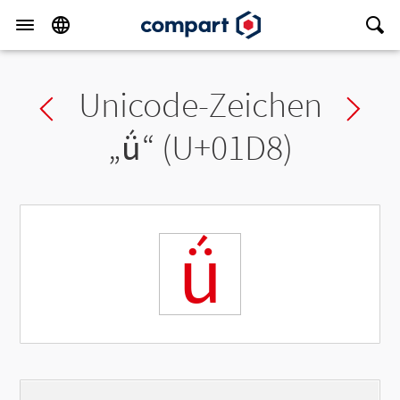
Unicode-Zeichen
Previous char
Ne
„
ǘ
“ (U+01D8)
ǘ