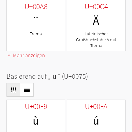
U+00A8
U+00C4
¨
Ä
Trema
Lateinischer
Großbuchstabe A mit
Trema
Mehr Anzeigen
Basierend auf „
u
“ (U+0075)
U+00F9
U+00FA
ù
ú