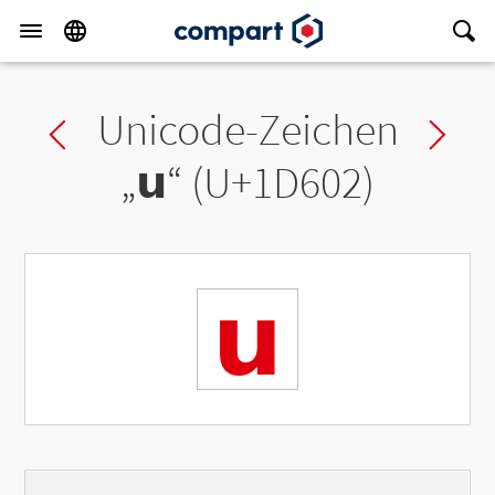
Unicode-Zeichen
Previous char
Ne
„
𝘂
“ (U+1D602)
𝘂