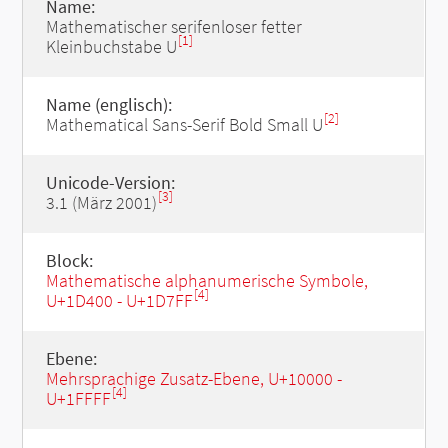
Name:
Mathematischer serifenloser fetter
[1]
Kleinbuchstabe U
Name (englisch):
[2]
Mathematical Sans-Serif Bold Small U
Unicode-Version:
[3]
3.1 (März 2001)
Block:
Mathematische alphanumerische Symbole,
[4]
U+1D400 - U+1D7FF
Ebene:
Mehrsprachige Zusatz-Ebene, U+10000 -
[4]
U+1FFFF