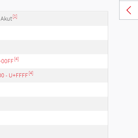
[1]
 Akut
[4]
U+00FF
[4]
00 - U+FFFF