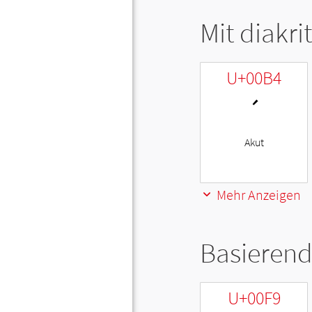
Mit diakri
U+00B4
´
Akut
Mehr Anzeigen
Basierend
U+00F9