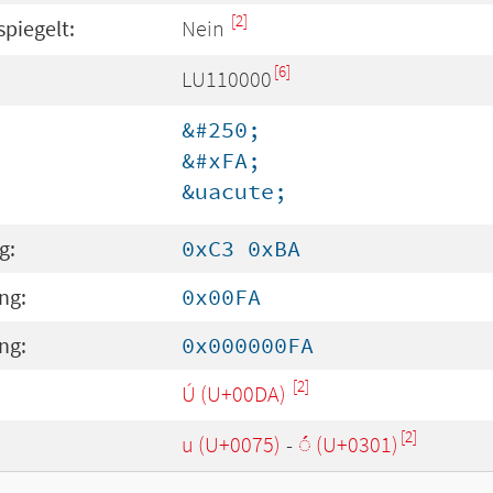
[2]
spiegelt:
Nein
[6]
LU110000
&#250;
&#xFA;
&uacute;
g:
0xC3 0xBA
ng:
0x00FA
ng:
0x000000FA
[2]
Ú (U+00DA)
[2]
u (U+0075)
-
◌́ (U+0301)