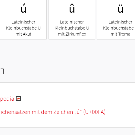
ú
û
ü
Lateinischer
Lateinischer
Lateinischer
Kleinbuchstabe U
Kleinbuchstabe U
Kleinbuchstabe
mit Akut
mit Zirkumflex
mit Trema
h
ipedia
eichensätzen mit dem Zeichen „
ú
“ (U+00FA)