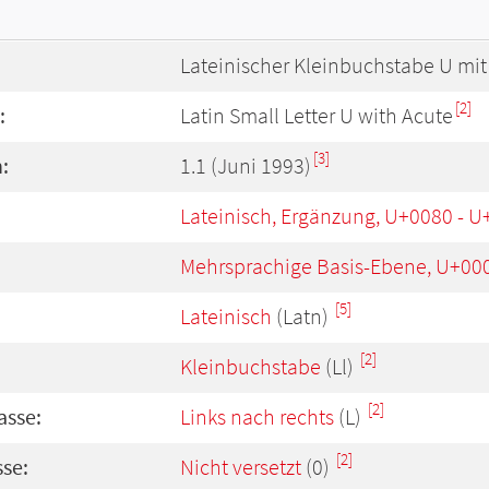
Lateinischer Kleinbuchstabe U mit
[2]
:
Latin Small Letter U with Acute
[3]
:
1.1 (Juni 1993)
Lateinisch, Ergänzung, U+0080 - 
Mehrsprachige Basis-Ebene, U+00
[5]
Lateinisch
(Latn)
[2]
Kleinbuchstabe
(Ll)
[2]
asse:
Links nach rechts
(L)
[2]
se:
Nicht versetzt
(0)