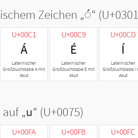
tischem Zeichen „
◌́
“ (U+0301
U+00C1
U+00C9
U+00CD
Á
É
Í
Lateinischer
Lateinischer
Lateinischer
Großbuchstabe A mit
Großbuchstabe E mit
Großbuchstabe I 
Akut
Akut
Akut
 auf „
u
“ (U+0075)
U+00FA
U+00FB
U+00FC