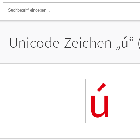
Unicode-Zeichen „
ú
“
ú