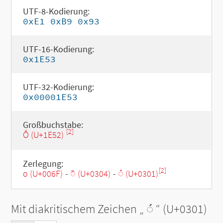
UTF-8-Kodierung:
0xE1 0xB9 0x93
UTF-16-Kodierung:
0x1E53
UTF-32-Kodierung:
0x00001E53
Großbuchstabe:
[2]
Ṓ (U+1E52)
Zerlegung:
[2]
o (U+006F)
-
◌̄ (U+0304)
-
◌́ (U+0301)
Mit diakritischem Zeichen „
◌́
“ (U+0301)