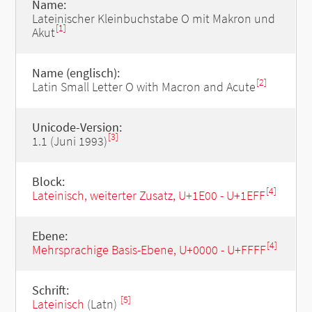
Name:
Lateinischer Kleinbuchstabe O mit Makron und
[1]
Akut
Name (englisch):
[2]
Latin Small Letter O with Macron and Acute
Unicode-Version:
[3]
1.1 (Juni 1993)
Block:
[4]
Lateinisch, weiterter Zusatz, U+1E00 - U+1EFF
Ebene:
[4]
Mehrsprachige Basis-Ebene, U+0000 - U+FFFF
Schrift:
[5]
Lateinisch
(Latn)