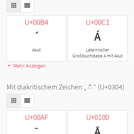
U+00B4
U+00C1
´
Á
Akut
Lateinischer
Großbuchstabe A mit Akut
Mehr Anzeigen
Mit diakritischem Zeichen „
◌̄
“ (U+0304)
U+00AF
U+0100
¯
Ā