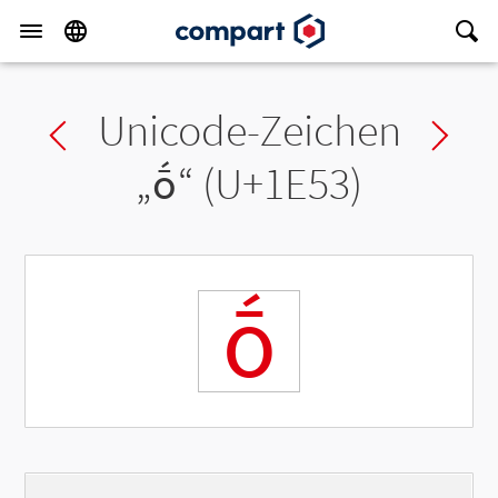
Unicode-Zeichen
Previous char
Ne
„
ṓ
“ (U+1E53)
ṓ