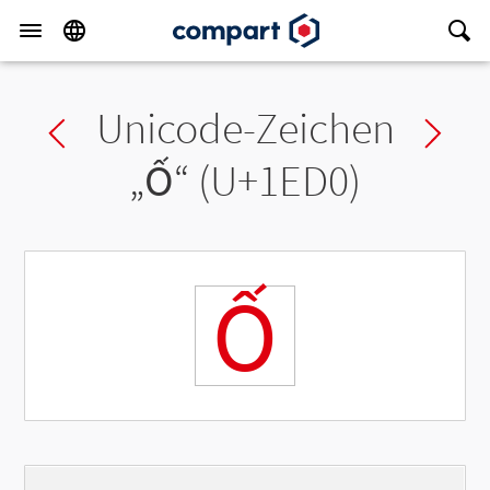
Unicode-Zeichen
Previous char
Ne
„
Ố
“ (U+1ED0)
Ố