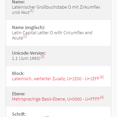
Name:
Lateinischer Großbuchstabe O mit Zirkumflex
[1]
und Akut
Name (englisch):
Latin Capital Letter O with Circumflex and
[2]
Acute
Unicode-Version:
[3]
1.1 (Juni 1993)
Block:
[4]
Lateinisch, weiterter Zusatz, U+1E00 - U+1EFF
Ebene:
[4]
Mehrsprachige Basis-Ebene, U+0000 - U+FFFF
Schrift: