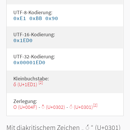
UTF-8-Kodierung:
0xE1 0xBB 0x90
UTF-16-Kodierung:
0x1ED0
UTF-32-Kodierung:
0x00001ED0
Kleinbuchstabe:
[2]
ố (U+1ED1)
Zerlegung:
[2]
O (U+004F)
-
◌̂ (U+0302)
-
◌́ (U+0301)
Mit diakritischem Zeichen „
◌́
“ (U+0301)