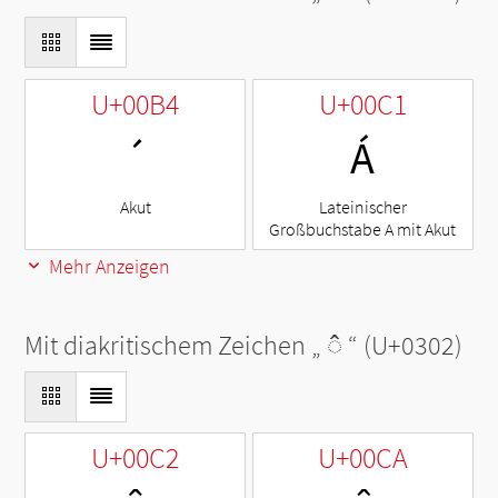
U+00B4
U+00C1
´
Á
Akut
Lateinischer
Großbuchstabe A mit Akut
Mehr Anzeigen
Mit diakritischem Zeichen „
◌̂
“ (U+0302)
U+00C2
U+00CA