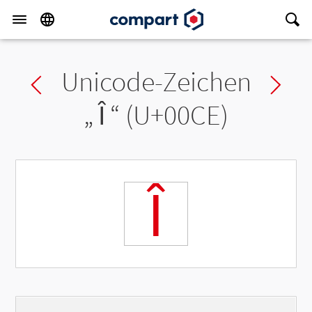
Unicode-Zeichen
Previous char
Ne
„
Î
“ (U+00CE)
Î