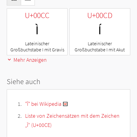
U+00CC
U+00CD
Ì
Í
Lateinischer
Lateinischer
Großbuchstabe I mit Gravis
Großbuchstabe I mit Akut
Mehr Anzeigen
Siehe auch
"Î" bei Wikipedia
Liste von Zeichensätzen mit dem Zeichen
„
Î
“ (U+00CE)