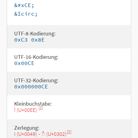
&#xCE;
&Icirc;
UTF-8-Kodierung:
0xC3 0x8E
UTF-16-Kodierung:
0x00CE
UTF-32-Kodierung:
0x000000CE
Kleinbuchstabe:
[2]
î (U+00EE)
Zerlegung:
[2]
I (U+0049)
-
◌̂ (U+0302)