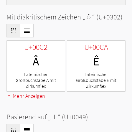
Mit diakritischem Zeichen „
◌̂
“ (U+0302)
U+00C2
U+00CA
Â
Ê
Lateinischer
Lateinischer
Großbuchstabe A mit
Großbuchstabe E mit
Zirkumflex
Zirkumflex
Mehr Anzeigen
Basierend auf „
I
“ (U+0049)