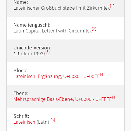
Name:
[1]
Lateinischer Großbuchstabe I mit Zirkumflex
Name (englisch):
[2]
Latin Capital Letter I with Circumflex
Unicode-Version:
[3]
1.1 (Juni 1993)
Block:
[4]
Lateinisch, Ergänzung, U+0080 - U+00FF
Ebene:
[4]
Mehrsprachige Basis-Ebene, U+0000 - U+FFFF
Schrift:
[5]
Lateinisch
(Latn)