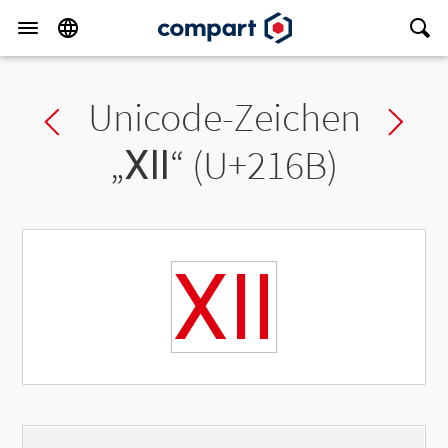
Unicode-Zeichen
Previous char
Ne
„
Ⅻ
“ (U+216B)
Ⅻ