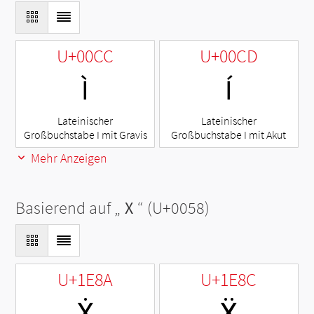
U+00CC
U+00CD
Ì
Í
Lateinischer
Lateinischer
Großbuchstabe I mit Gravis
Großbuchstabe I mit Akut
Mehr Anzeigen
Basierend auf „
X
“ (U+0058)
U+1E8A
U+1E8C
Ẋ
Ẍ