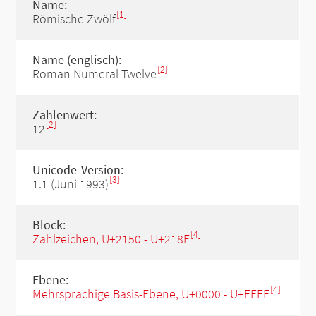
Name:
[1]
Römische Zwölf
Name (englisch):
[2]
Roman Numeral Twelve
Zahlenwert:
[2]
12
Unicode-Version:
[3]
1.1 (Juni 1993)
Block:
[4]
Zahlzeichen, U+2150 - U+218F
Ebene:
[4]
Mehrsprachige Basis-Ebene, U+0000 - U+FFFF