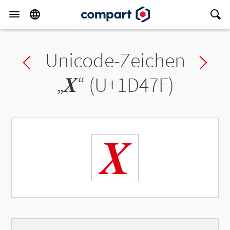
Unicode-Zeichen
Previous char
Ne
„
𝑿
“ (U+1D47F)
𝑿