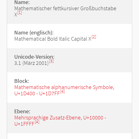
Name:
Mathematischer fettkursiver Großbuchstabe
[1]
X
Name (englisch):
[2]
Mathematical Bold Italic Capital X
Unicode-Version:
[3]
3.1 (März 2001)
Block:
Mathematische alphanumerische Symbole,
[4]
U+1D400 - U+1D7FF
Ebene:
Mehrsprachige Zusatz-Ebene, U+10000 -
[4]
U+1FFFF