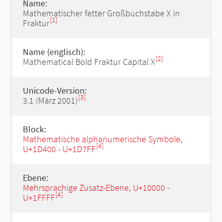
Name:
Mathematischer fetter Großbuchstabe X in
[1]
Fraktur
Name (englisch):
[2]
Mathematical Bold Fraktur Capital X
Unicode-Version:
[3]
3.1 (März 2001)
Block:
Mathematische alphanumerische Symbole,
[4]
U+1D400 - U+1D7FF
Ebene:
Mehrsprachige Zusatz-Ebene, U+10000 -
[4]
U+1FFFF