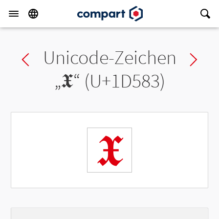
Unicode-Zeichen
Previous char
Ne
„
𝖃
“ (U+1D583)
𝖃