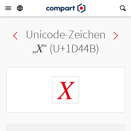
Unicode-Zeichen
Previous char
Ne
„
𝑋
“ (U+1D44B)
𝑋