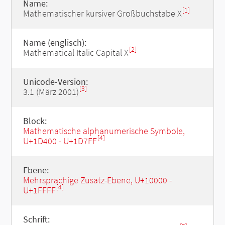
Name:
[1]
Mathematischer kursiver Großbuchstabe X
Name (englisch):
[2]
Mathematical Italic Capital X
Unicode-Version:
[3]
3.1 (März 2001)
Block:
Mathematische alphanumerische Symbole,
[4]
U+1D400 - U+1D7FF
Ebene:
Mehrsprachige Zusatz-Ebene, U+10000 -
[4]
U+1FFFF
Schrift: