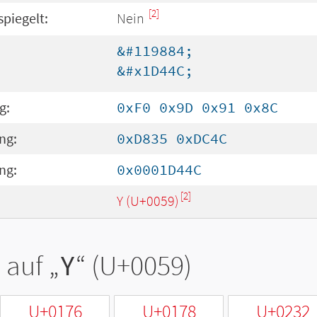
[2]
spiegelt:
Nein
&#119884;
&#x1D44C;
g:
0xF0 0x9D 0x91 0x8C
ng:
0xD835 0xDC4C
ng:
0x0001D44C
[2]
Y (U+0059)
 auf „
Y
“ (U+0059)
U+0176
U+0178
U+0232