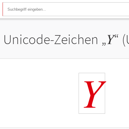
Unicode-Zeichen „
𝑌
“ 
𝑌