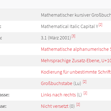
Mathematischer kursiver Großbuch
[2]
:
Mathematical Italic Capital Y
[3]
:
3.1 (März 2001)
Mathematische alphanumerische 
Mehrsprachige Zusatz-Ebene, U+1
Kodierung für unbestimmte Schrift
[2]
Großbuchstabe
(Lu)
[2]
asse:
Links nach rechts
(L)
[2]
se:
Nicht versetzt
(0)