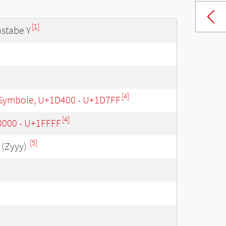
[1]
stabe Y
[4]
Symbole, U+1D400 - U+1D7FF
[4]
0000 - U+1FFFF
[5]
(Zyyy)