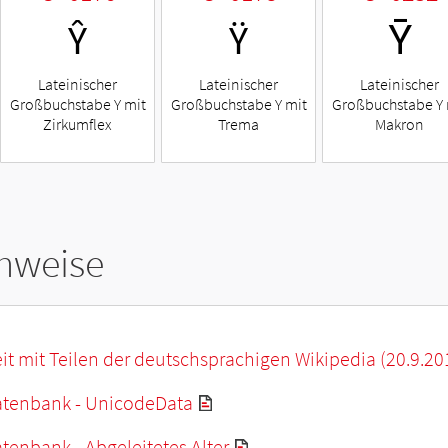
Ŷ
Ÿ
Ȳ
Lateinischer
Lateinischer
Lateinischer
Großbuchstabe Y mit
Großbuchstabe Y mit
Großbuchstabe Y 
Zirkumflex
Trema
Makron
hweise
it mit Teilen der deutschsprachigen Wikipedia (20.9.20
tenbank - UnicodeData
enbank - Abgeleitetes Alter