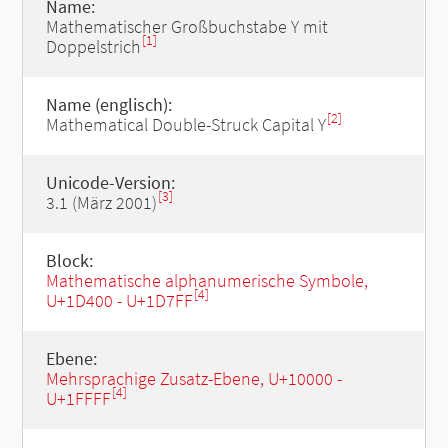
Name:
Mathematischer Großbuchstabe Y mit
[1]
Doppelstrich
Name (englisch):
[2]
Mathematical Double-Struck Capital Y
Unicode-Version:
[3]
3.1 (März 2001)
Block:
Mathematische alphanumerische Symbole,
[4]
U+1D400 - U+1D7FF
Ebene:
Mehrsprachige Zusatz-Ebene, U+10000 -
[4]
U+1FFFF