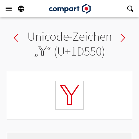
Unicode-Zeichen
Previous char
Ne
„
𝕐
“ (U+1D550)
𝕐