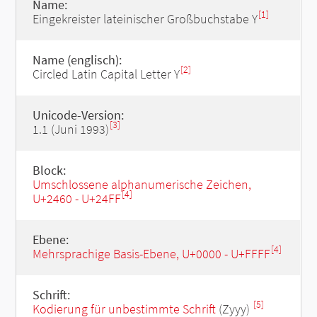
Name:
[1]
Eingekreister lateinischer Großbuchstabe Y
Name (englisch):
[2]
Circled Latin Capital Letter Y
Unicode-Version:
[3]
1.1 (Juni 1993)
Block:
Umschlossene alphanumerische Zeichen,
[4]
U+2460 - U+24FF
Ebene:
[4]
Mehrsprachige Basis-Ebene, U+0000 - U+FFFF
Schrift:
[5]
Kodierung für unbestimmte Schrift
(Zyyy)