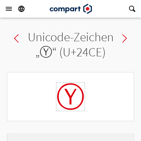
Unicode-Zeichen
Previous char
Ne
„
Ⓨ
“ (U+24CE)
Ⓨ