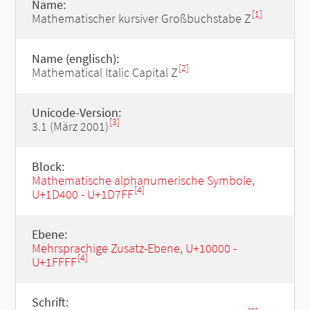
Name:
[1]
Mathematischer kursiver Großbuchstabe Z
Name (englisch):
[2]
Mathematical Italic Capital Z
Unicode-Version:
[3]
3.1 (März 2001)
Block:
Mathematische alphanumerische Symbole,
[4]
U+1D400 - U+1D7FF
Ebene:
Mehrsprachige Zusatz-Ebene, U+10000 -
[4]
U+1FFFF
Schrift: