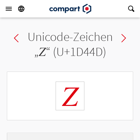
Unicode-Zeichen
Previous char
Ne
„
𝑍
“ (U+1D44D)
𝑍