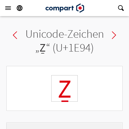
Unicode-Zeichen
Previous char
Ne
„
Ẕ
“ (U+1E94)
Ẕ