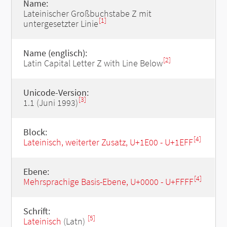
Name:
Lateinischer Großbuchstabe Z mit
[1]
untergesetzter Linie
Name (englisch):
[2]
Latin Capital Letter Z with Line Below
Unicode-Version:
[3]
1.1 (Juni 1993)
Block:
[4]
Lateinisch, weiterter Zusatz, U+1E00 - U+1EFF
Ebene:
[4]
Mehrsprachige Basis-Ebene, U+0000 - U+FFFF
Schrift:
[5]
Lateinisch
(Latn)