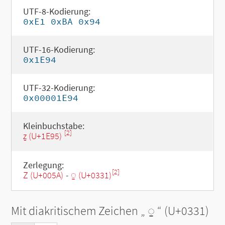
UTF-8-Kodierung:
0xE1 0xBA 0x94
UTF-16-Kodierung:
0x1E94
UTF-32-Kodierung:
0x00001E94
Kleinbuchstabe:
[2]
ẕ (U+1E95)
Zerlegung:
[2]
Z (U+005A)
-
◌̱ (U+0331)
Mit diakritischem Zeichen „
◌̱
“ (U+0331)