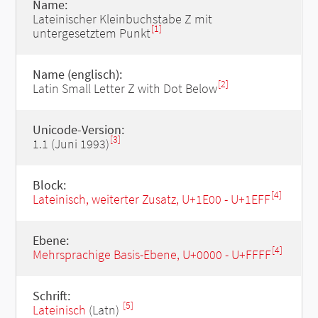
Name:
Lateinischer Kleinbuchstabe Z mit
[1]
untergesetztem Punkt
Name (englisch):
[2]
Latin Small Letter Z with Dot Below
Unicode-Version:
[3]
1.1 (Juni 1993)
Block:
[4]
Lateinisch, weiterter Zusatz, U+1E00 - U+1EFF
Ebene:
[4]
Mehrsprachige Basis-Ebene, U+0000 - U+FFFF
Schrift:
[5]
Lateinisch
(Latn)