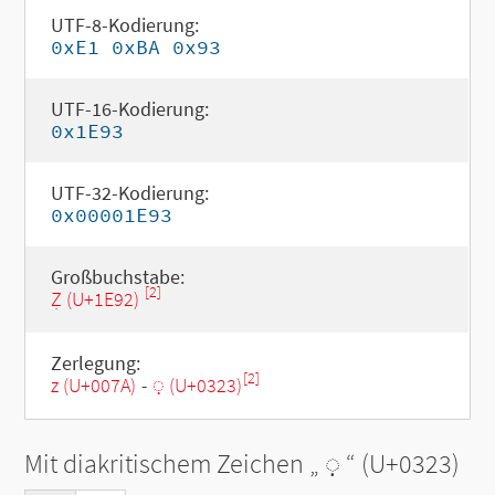
UTF-8-Kodierung:
0xE1 0xBA 0x93
UTF-16-Kodierung:
0x1E93
UTF-32-Kodierung:
0x00001E93
Großbuchstabe:
[2]
Ẓ (U+1E92)
Zerlegung:
[2]
z (U+007A)
-
◌̣ (U+0323)
Mit diakritischem Zeichen „
◌̣
“ (U+0323)