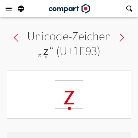
Unicode-Zeichen
Previous char
Ne
„
ẓ
“ (U+1E93)
ẓ