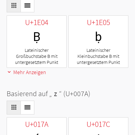
U+1E04
U+1E05
Ḅ
ḅ
Lateinischer
Lateinischer
Großbuchstabe B mit
Kleinbuchstabe B mit
untergesetztem Punkt
untergesetztem Punkt
Mehr Anzeigen
Basierend auf „
z
“ (U+007A)
U+017A
U+017C