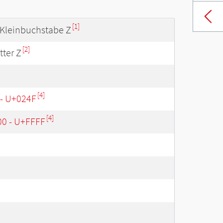
[1]
 Kleinbuchstabe Z
[2]
tter Z
[4]
 - U+024F
[4]
00 - U+FFFF