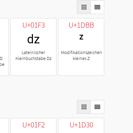
U+01F3
U+1DBB
ǳ
ᶻ
Lateinischer
Modifikationszeichen
 D
Kleinbuchstabe Dz
kleines Z
abe
U+01F2
U+1D30