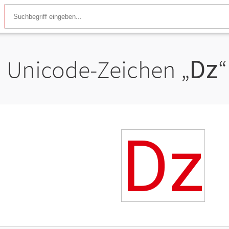
Unicode-Zeichen „
ǲ
“
ǲ