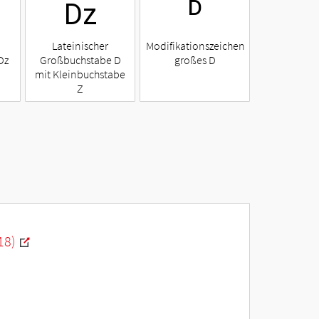
ǲ
ᴰ
Lateinischer
Modifikationszeichen
Dz
Großbuchstabe D
großes D
mit Kleinbuchstabe
Z
18)