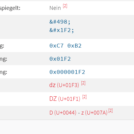
[2]
spiegelt:
Nein
&#498;
&#x1F2;
g:
0xC7 0xB2
ng:
0x01F2
ng:
0x000001F2
[2]
:
ǳ (U+01F3)
[2]
Ǳ (U+01F1)
[2]
D (U+0044)
-
z (U+007A)