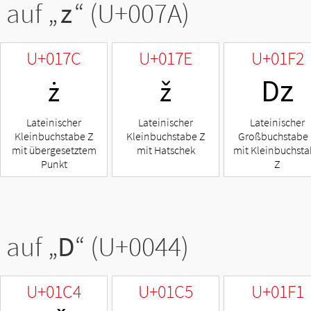
 auf „
z
“ (U+007A)
U+017C
U+017E
U+01F2
ż
ž
ǲ
Lateinischer
Lateinischer
Lateinischer
Kleinbuchstabe Z
Kleinbuchstabe Z
Großbuchstabe
mit übergesetztem
mit Hatschek
mit Kleinbuchst
Punkt
Z
 auf „
D
“ (U+0044)
U+01C4
U+01C5
U+01F1