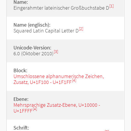
Name:
[1]
Eingerahmter lateinischer Großbuchstabe D
Name (englisch):
[2]
Squared Latin Capital Letter D
Unicode-Version:
[3]
6.0 (Oktober 2010)
Block:
Umschlossene alphanumerische Zeichen,
[4]
Zusatz, U+1F100 - U+1F1FF
Ebene:
Mehrsprachige Zusatz-Ebene, U+10000 -
[4]
U+1FFFF
Schrift: