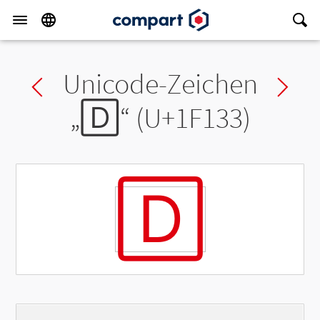
Unicode-Zeichen
Previous char
Ne
„
🄳
“ (U+1F133)
🄳