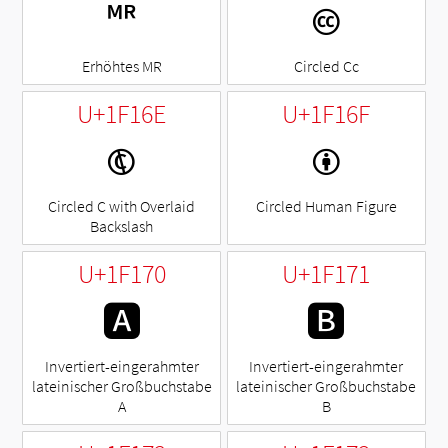
🅬
🅭
Erhöhtes MR
Circled Cc
U+1F16E
U+1F16F
🅮
🅯
Circled C with Overlaid
Circled Human Figure
Backslash
U+1F170
U+1F171
🅰
🅱
Invertiert-eingerahmter
Invertiert-eingerahmter
lateinischer Großbuchstabe
lateinischer Großbuchstabe
A
B