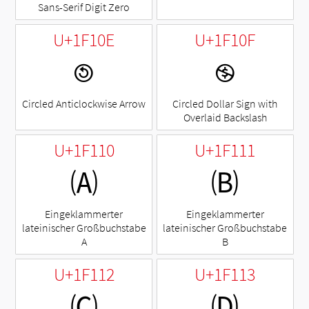
Sans-Serif Digit Zero
U+1F10E
U+1F10F
🄎
🄏
Circled Anticlockwise Arrow
Circled Dollar Sign with
Overlaid Backslash
U+1F110
U+1F111
🄐
🄑
Eingeklammerter
Eingeklammerter
lateinischer Großbuchstabe
lateinischer Großbuchstabe
A
B
U+1F112
U+1F113
🄒
🄓