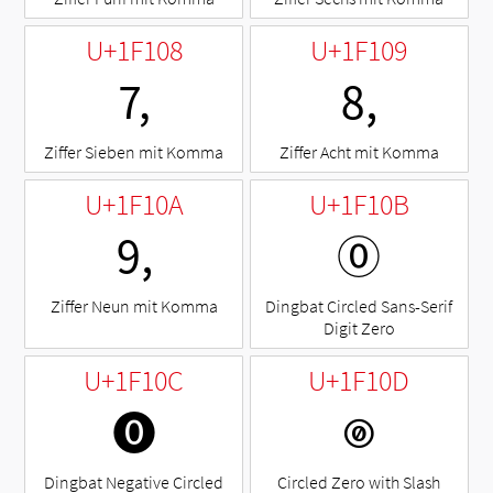
U+1F108
U+1F109
🄈
🄉
Ziffer Sieben mit Komma
Ziffer Acht mit Komma
U+1F10A
U+1F10B
🄊
🄋
Ziffer Neun mit Komma
Dingbat Circled Sans-Serif
Digit Zero
U+1F10C
U+1F10D
🄌
🄍
Dingbat Negative Circled
Circled Zero with Slash