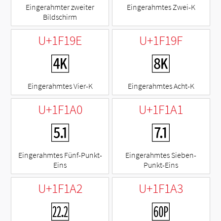
Eingerahmter zweiter
Eingerahmtes Zwei-K
Bildschirm
U+1F19E
U+1F19F
🆞
🆟
Eingerahmtes Vier-K
Eingerahmtes Acht-K
U+1F1A0
U+1F1A1
🆠
🆡
Eingerahmtes Fünf-Punkt-
Eingerahmtes Sieben-
Eins
Punkt-Eins
U+1F1A2
U+1F1A3
🆢
🆣