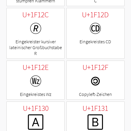
stumpfen Klammern
C
U+1F12C
U+1F12D
🄬
🄭
Eingekreister kursiver
Eingekreistes CD
lateinischer Großbuchstabe
R
U+1F12E
U+1F12F
🄮
🄯
Eingekreistes Wz
Copyleft-Zeichen
U+1F130
U+1F131
🄰
🄱