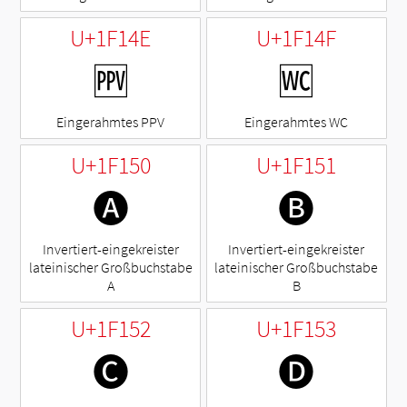
U+1F14E
U+1F14F
🅎
🅏
Eingerahmtes PPV
Eingerahmtes WC
U+1F150
U+1F151
🅐
🅑
Invertiert-eingekreister
Invertiert-eingekreister
lateinischer Großbuchstabe
lateinischer Großbuchstabe
A
B
U+1F152
U+1F153
🅒
🅓