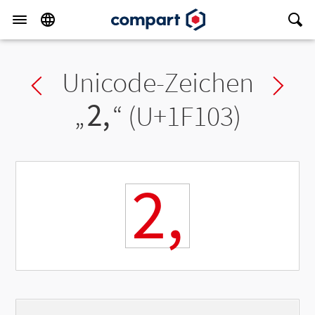
Unicode-Zeichen
Previous char
Ne
„
🄃
“ (U+1F103)
🄃