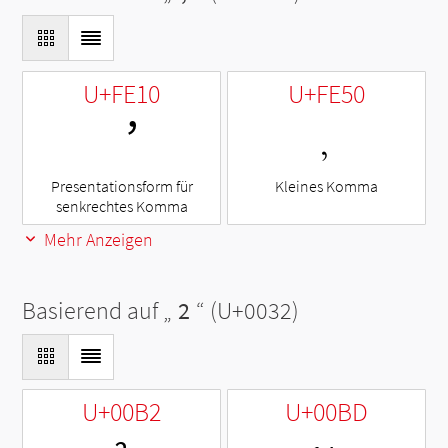
U+FE10
U+FE50
︐
﹐
Presentationsform für
Kleines Komma
senkrechtes Komma
Mehr Anzeigen
Basierend auf „
2
“ (U+0032)
U+00B2
U+00BD