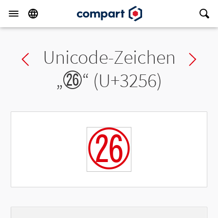
Unicode-Zeichen
Previous char
Ne
„
㉖
“ (U+3256)
㉖