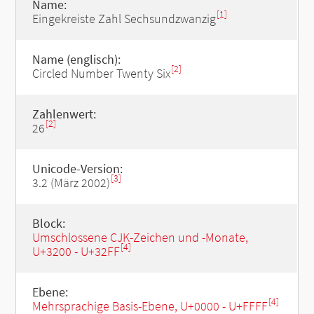
Name:
[1]
Eingekreiste Zahl Sechsundzwanzig
Name (englisch):
[2]
Circled Number Twenty Six
Zahlenwert:
[2]
26
Unicode-Version:
[3]
3.2 (März 2002)
Block:
Umschlossene CJK-Zeichen und -Monate,
[4]
U+3200 - U+32FF
Ebene:
[4]
Mehrsprachige Basis-Ebene, U+0000 - U+FFFF