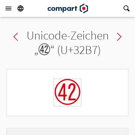
Unicode-Zeichen
Previous char
Ne
„
㊷
“ (U+32B7)
㊷