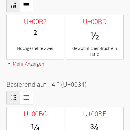
U+00B2
U+00BD
²
½
Hochgestellte Zwei
Gewöhnlicher Bruch ein
Halb
Mehr Anzeigen
Basierend auf „
4
“ (U+0034)
U+00BC
U+00BE
¼
¾