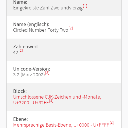
Name:
[1]
Eingekreiste Zahl Zweiundvierzig
Name (englisch):
[2]
Circled Number Forty Two
Zahlenwert:
[2]
42
Unicode-Version:
[3]
3.2 (März 2002)
Block:
Umschlossene CJK-Zeichen und -Monate,
[4]
U+3200 - U+32FF
Ebene:
[4]
Mehrsprachige Basis-Ebene, U+0000 - U+FFFF