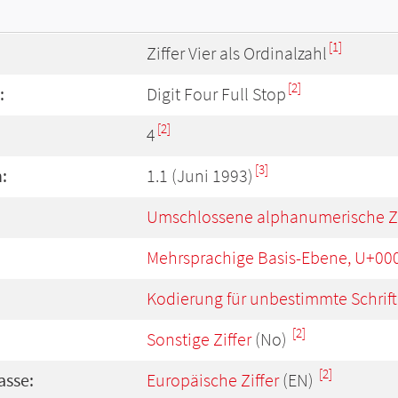
[1]
Ziffer Vier als Ordinalzahl
[2]
:
Digit Four Full Stop
[2]
4
[3]
:
1.1 (Juni 1993)
Umschlossene alphanumerische Z
Mehrsprachige Basis-Ebene, U+00
Kodierung für unbestimmte Schrift
[2]
Sonstige Ziffer
(No)
[2]
asse:
Europäische Ziffer
(EN)