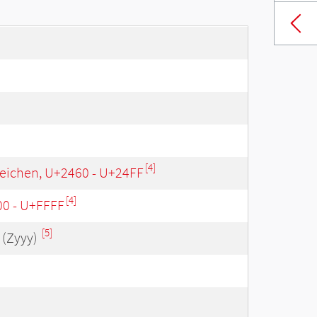
[4]
eichen, U+2460 - U+24FF
[4]
00 - U+FFFF
[5]
(Zyyy)