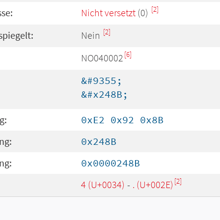
[2]
se:
Nicht versetzt
(0)
[2]
spiegelt:
Nein
[6]
NO040002
&#9355;
&#x248B;
g:
0xE2 0x92 0x8B
ng:
0x248B
ng:
0x0000248B
[2]
4 (U+0034)
-
. (U+002E)