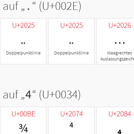
 auf „
.
“ (U+002E)
U+2025
U+2025
U+2026
‥
‥
…
Doppelpunktlinie
Doppelpunktlinie
Waagrechtes
Auslassungszeic
 auf „
4
“ (U+0034)
U+00BE
U+2074
U+2084
¾
⁴
₄