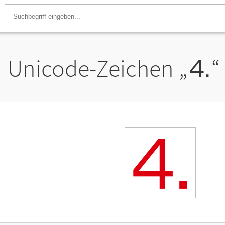
Unicode-Zeichen „
⒋
“
⒋