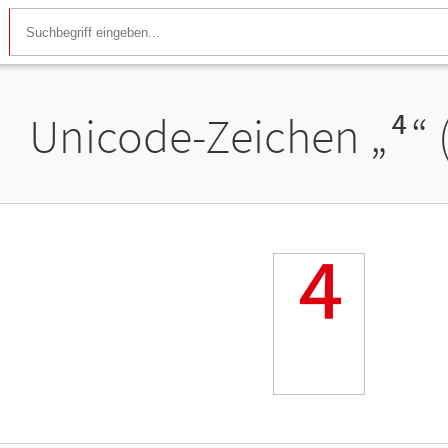
Unicode-Zeichen „
⁴
“
⁴