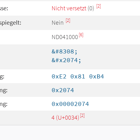
[2]
se:
Nicht versetzt
(0)
[2]
spiegelt:
Nein
[6]
ND041000
&#8308;
&#x2074;
g:
0xE2 0x81 0xB4
ng:
0x2074
ng:
0x00002074
[2]
4 (U+0034)