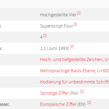
[1]
Hochgestellte Vier
[2]
:
Superscript Four
[2]
4
[3]
:
1.1 (Juni 1993)
Hoch- und tiefgestellte Zeichen, 
Mehrsprachige Basis-Ebene, U+00
Kodierung für unbestimmte Schrift
[2]
Sonstige Ziffer
(No)
[2]
asse:
Europäische Ziffer
(EN)