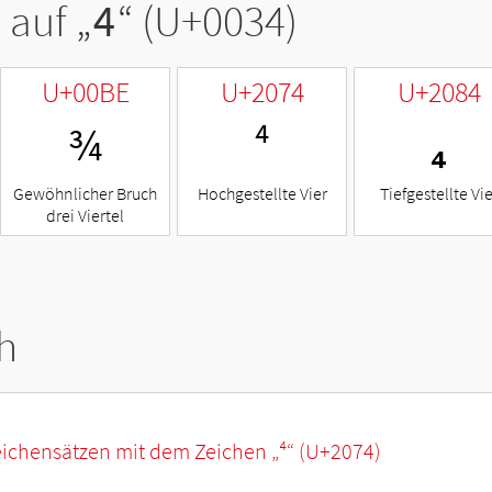
 auf „
4
“ (U+0034)
U+00BE
U+2074
U+2084
¾
⁴
₄
Gewöhnlicher Bruch
Hochgestellte Vier
Tiefgestellte Vie
drei Viertel
h
eichensätzen mit dem Zeichen „
⁴
“ (U+2074)