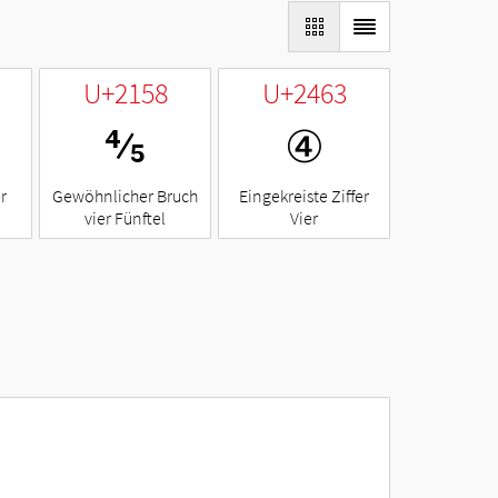
U+2158
U+2463
⅘
④
r
Gewöhnlicher Bruch
Eingekreiste Ziffer
vier Fünftel
Vier