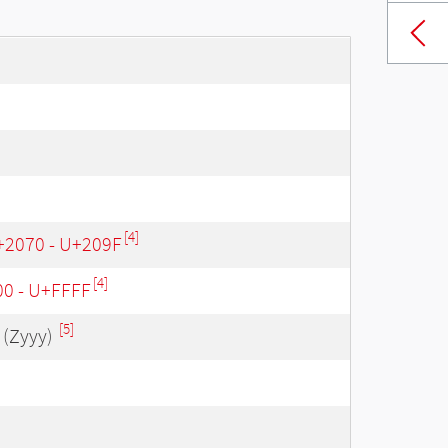
[4]
U+2070 - U+209F
[4]
00 - U+FFFF
[5]
(Zyyy)