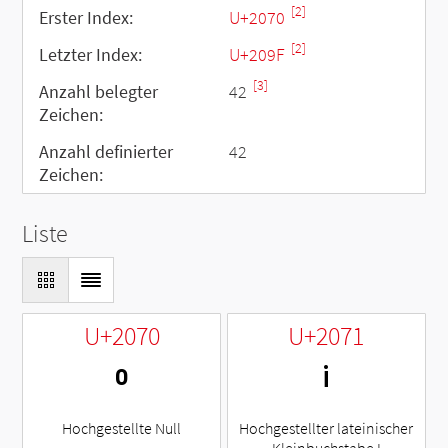
[2]
Erster Index:
U+2070
[2]
Letzter Index:
U+209F
[3]
Anzahl belegter
42
Zeichen:
Anzahl definierter
42
Zeichen:
Liste
U+2070
U+2071
⁰
ⁱ
Hochgestellte Null
Hochgestellter lateinischer
Kleinbuchstabe I