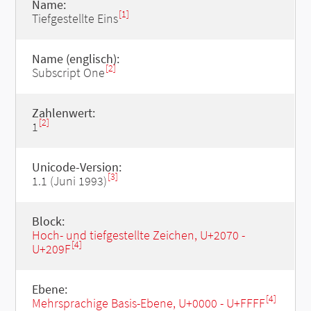
Name:
[1]
Tiefgestellte Eins
Name (englisch):
[2]
Subscript One
Zahlenwert:
[2]
1
Unicode-Version:
[3]
1.1 (Juni 1993)
Block:
Hoch- und tiefgestellte Zeichen, U+2070 -
[4]
U+209F
Ebene:
[4]
Mehrsprachige Basis-Ebene, U+0000 - U+FFFF