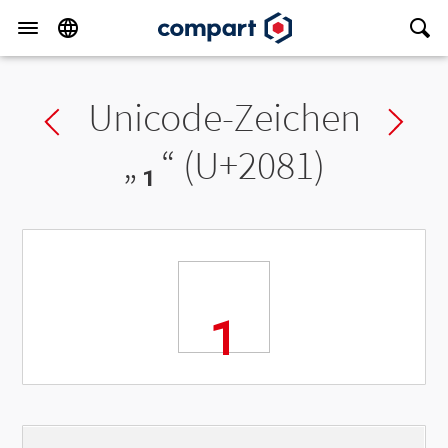
Unicode-Zeichen
Previous char
Ne
„
₁
“ (U+2081)
₁