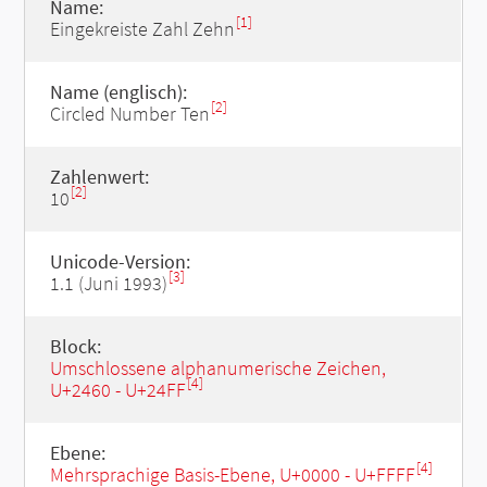
Name:
[1]
Eingekreiste Zahl Zehn
Name (englisch):
[2]
Circled Number Ten
Zahlenwert:
[2]
10
Unicode-Version:
[3]
1.1 (Juni 1993)
Block:
Umschlossene alphanumerische Zeichen,
[4]
U+2460 - U+24FF
Ebene:
[4]
Mehrsprachige Basis-Ebene, U+0000 - U+FFFF