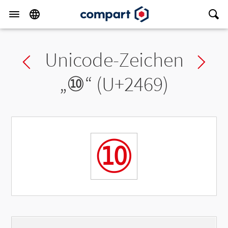
Unicode-Zeichen
Previous char
Ne
„
⑩
“ (U+2469)
⑩