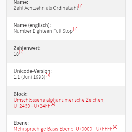
Name:
[1]
Zahl Achtzehn als Ordinalzahl
Name (englisch):
[2]
Number Eighteen Full Stop
Zahlenwert:
[2]
18
Unicode-Version:
[3]
1.1 (Juni 1993)
Block:
Umschlossene alphanumerische Zeichen,
[4]
U+2460 - U+24FF
Ebene:
[4]
Mehrsprachige Basis-Ebene, U+0000 - U+FFFF