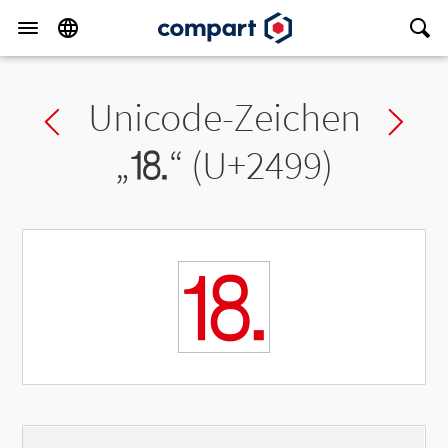
Unicode-Zeichen
Previous char
Ne
„
⒙
“ (U+2499)
⒙