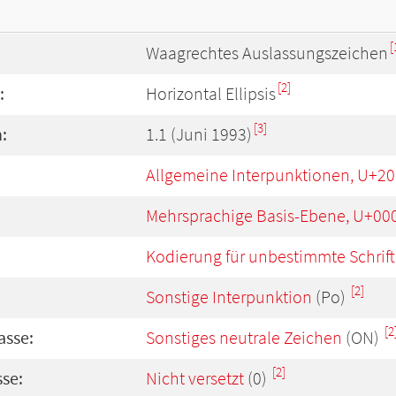
[
Waagrechtes Auslassungszeichen
[2]
:
Horizontal Ellipsis
[3]
:
1.1 (Juni 1993)
Allgemeine Interpunktionen, U+20
Mehrsprachige Basis-Ebene, U+00
Kodierung für unbestimmte Schrift
[2]
Sonstige Interpunktion
(Po)
[2
asse:
Sonstiges neutrale Zeichen
(ON)
[2]
se:
Nicht versetzt
(0)