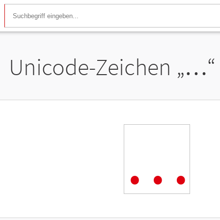
Unicode-Zeichen „
…
“
…