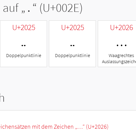
 auf „
.
“ (U+002E)
U+2025
U+2025
U+2026
‥
‥
…
Doppelpunktlinie
Doppelpunktlinie
Waagrechtes
Auslassungszeic
h
eichensätzen mit dem Zeichen „
…
“ (U+2026)