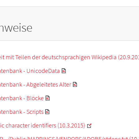
hweise
it mit Teilen der deutschsprachigen Wikipedia (20.9.20
tenbank - UnicodeData
enbank - Abgeleitetes Alter
tenbank - Blöcke
tenbank - Scripts
c character identifiers (10.3.2015)
P - /Public/MAPPINGS/VENDORS/ADOBE/stdenc.txt (10.