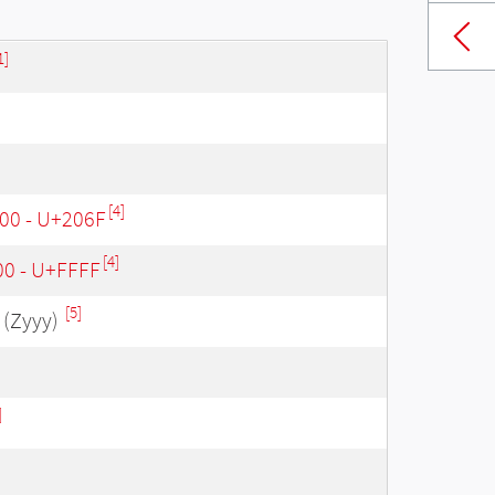
1]
[4]
00 - U+206F
[4]
00 - U+FFFF
[5]
(Zyyy)
]