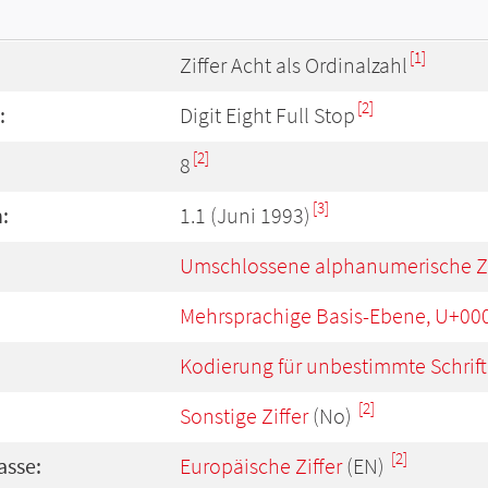
[1]
Ziffer Acht als Ordinalzahl
[2]
:
Digit Eight Full Stop
[2]
8
[3]
:
1.1 (Juni 1993)
Umschlossene alphanumerische Z
Mehrsprachige Basis-Ebene, U+00
Kodierung für unbestimmte Schrift
[2]
Sonstige Ziffer
(No)
[2]
asse:
Europäische Ziffer
(EN)