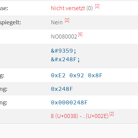
[2]
se:
Nicht versetzt
(0)
[2]
spiegelt:
Nein
[6]
NO080002
&#9359;
&#x248F;
g:
0xE2 0x92 0x8F
ng:
0x248F
ng:
0x0000248F
[2]
8 (U+0038)
-
. (U+002E)