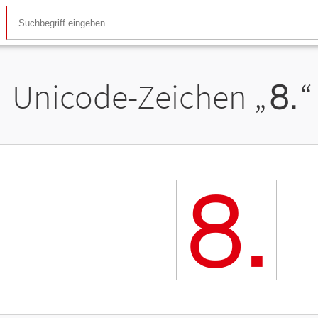
Unicode-Zeichen „
⒏
“
⒏