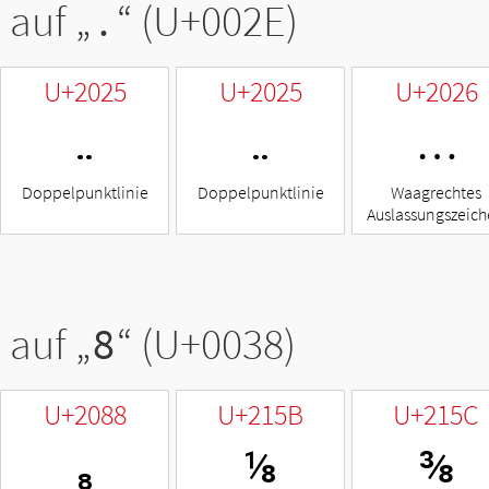
 auf „
.
“ (U+002E)
U+2025
U+2025
U+2026
‥
‥
…
Doppelpunktlinie
Doppelpunktlinie
Waagrechtes
Auslassungszeic
 auf „
8
“ (U+0038)
U+2088
U+215B
U+215C
₈
⅛
⅜