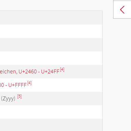
[4]
eichen, U+2460 - U+24FF
[4]
00 - U+FFFF
[5]
(Zyyy)