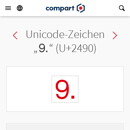
Unicode-Zeichen
Previous char
Ne
„
⒐
“ (U+2490)
⒐