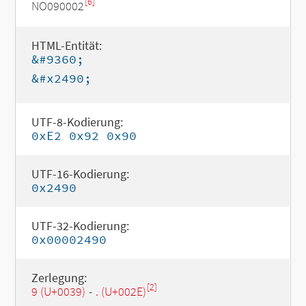
[6]
NO090002
HTML-Entität:
&#9360;
&#x2490;
UTF-8-Kodierung:
0xE2 0x92 0x90
UTF-16-Kodierung:
0x2490
UTF-32-Kodierung:
0x00002490
Zerlegung:
[2]
9 (U+0039)
-
. (U+002E)