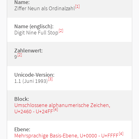
Name:
[1]
Ziffer Neun als Ordinalzahl
Name (englisch):
[2]
Digit Nine Full Stop
Zahlenwert:
[2]
9
Unicode-Version:
[3]
1.1 (Juni 1993)
Block:
Umschlossene alphanumerische Zeichen,
[4]
U+2460 - U+24FF
Ebene:
[4]
Mehrsprachige Basis-Ebene, U+0000 - U+FFFF