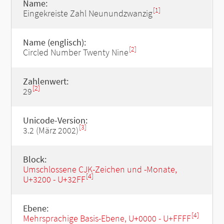
Name:
[1]
Eingekreiste Zahl Neunundzwanzig
Name (englisch):
[2]
Circled Number Twenty Nine
Zahlenwert:
[2]
29
Unicode-Version:
[3]
3.2 (März 2002)
Block:
Umschlossene CJK-Zeichen und -Monate,
[4]
U+3200 - U+32FF
Ebene:
[4]
Mehrsprachige Basis-Ebene, U+0000 - U+FFFF