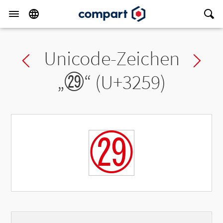
Unicode-Zeichen
Previous char
Ne
„
㉙
“ (U+3259)
㉙