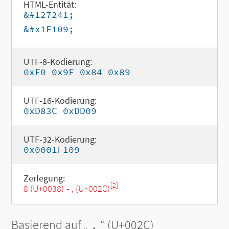
HTML-Entität:
&#127241;
&#x1F109;
UTF-8-Kodierung:
0xF0 0x9F 0x84 0x89
UTF-16-Kodierung:
0xD83C 0xDD09
UTF-32-Kodierung:
0x0001F109
Zerlegung:
[2]
8 (U+0038)
-
, (U+002C)
Basierend auf „
,
“ (U+002C)