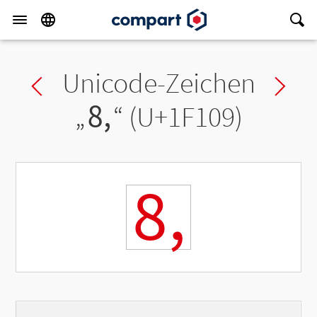
Unicode-Zeichen
Previous char
Ne
„
🄉
“ (U+1F109)
🄉