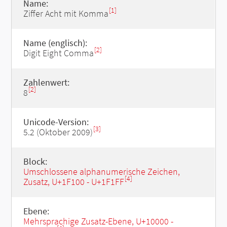
Name:
[1]
Ziffer Acht mit Komma
Name (englisch):
[2]
Digit Eight Comma
Zahlenwert:
[2]
8
Unicode-Version:
[3]
5.2 (Oktober 2009)
Block:
Umschlossene alphanumerische Zeichen,
[4]
Zusatz, U+1F100 - U+1F1FF
Ebene:
Mehrsprachige Zusatz-Ebene, U+10000 -