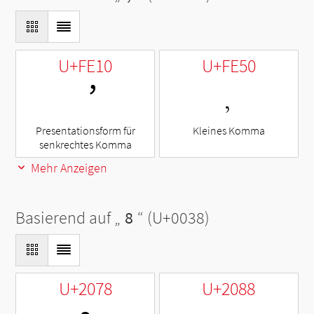
U+FE10
U+FE50
︐
﹐
Presentationsform für
Kleines Komma
senkrechtes Komma
Mehr Anzeigen
Basierend auf „
8
“ (U+0038)
U+2078
U+2088