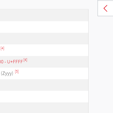
[4]
[4]
00 - U+FFFF
[5]
(Zyyy)