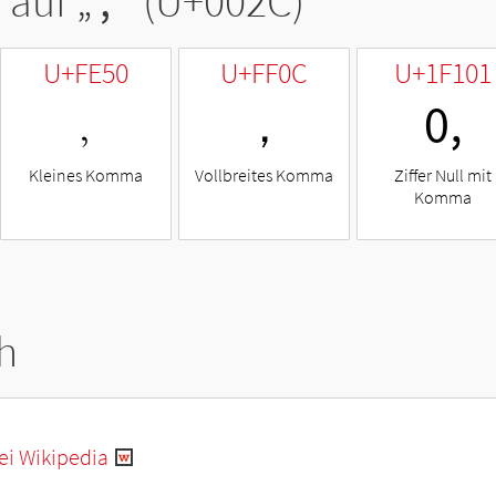
 auf „
,
“ (U+002C)
U+FE50
U+FF0C
U+1F101
﹐
，
🄁
Kleines Komma
Vollbreites Komma
Ziffer Null mit
Komma
h
i Wikipedia