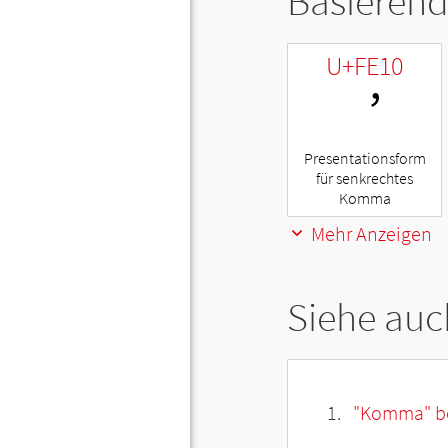
Basierend
U+FE10
︐
Presentationsform
für senkrechtes
Komma
Mehr Anzeigen
Siehe auc
"Komma" be