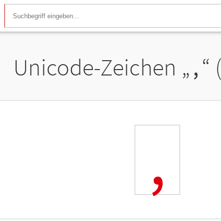
Unicode-Zeichen „
,
“
,