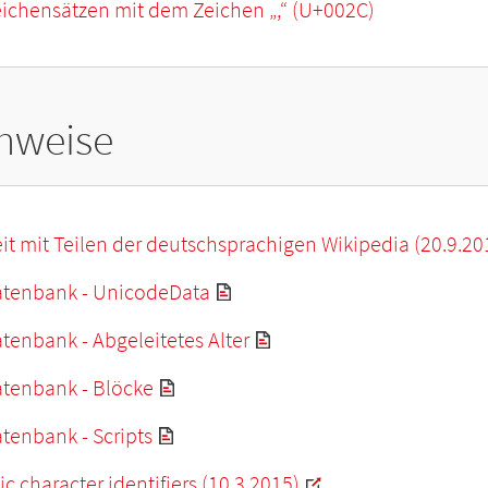
eichensätzen mit dem Zeichen „
,
“ (U+002C)
hweise
it mit Teilen der deutschsprachigen Wikipedia (20.9.20
tenbank - UnicodeData
enbank - Abgeleitetes Alter
tenbank - Blöcke
tenbank - Scripts
c character identifiers (10.3.2015)