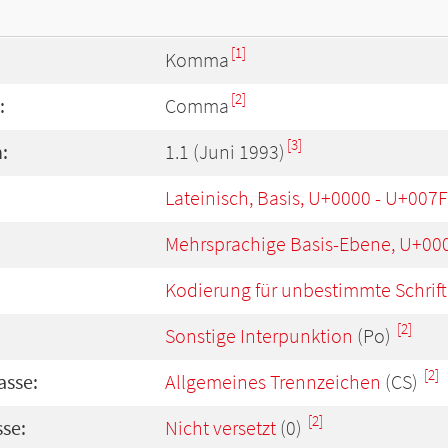
[1]
Komma
[2]
:
Comma
[3]
:
1.1 (Juni 1993)
Lateinisch, Basis, U+0000 - U+007F
Mehrsprachige Basis-Ebene, U+00
Kodierung für unbestimmte Schrift
[2]
Sonstige Interpunktion
(Po)
[2]
asse:
Allgemeines Trennzeichen
(CS)
[2]
se:
Nicht versetzt
(0)