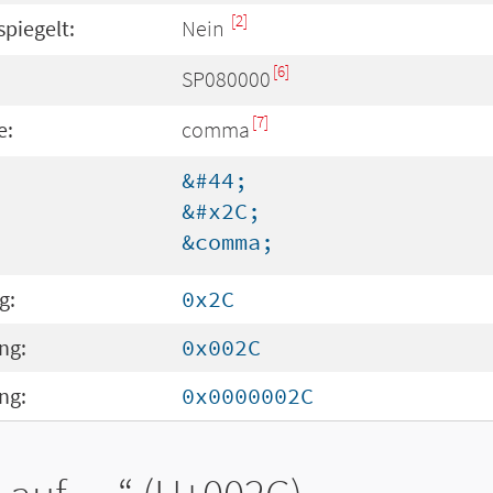
[2]
spiegelt:
Nein
[6]
SP080000
[7]
e:
comma
&#44;
&#x2C;
&comma;
g:
0x2C
ng:
0x002C
ng:
0x0000002C