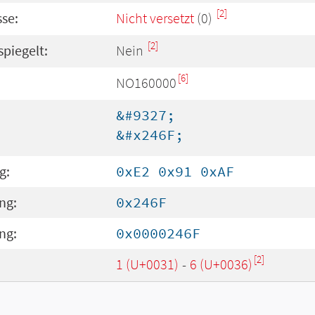
[2]
se:
Nicht versetzt
(0)
[2]
spiegelt:
Nein
[6]
NO160000
&#9327;
&#x246F;
g:
0xE2 0x91 0xAF
ng:
0x246F
ng:
0x0000246F
[2]
1 (U+0031)
-
6 (U+0036)