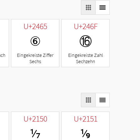
U+2465
U+246F
⑥
⑯
uch
Eingekreiste Ziffer
Eingekreiste Zahl
Sechs
Sechzehn
U+2150
U+2151
⅐
⅑