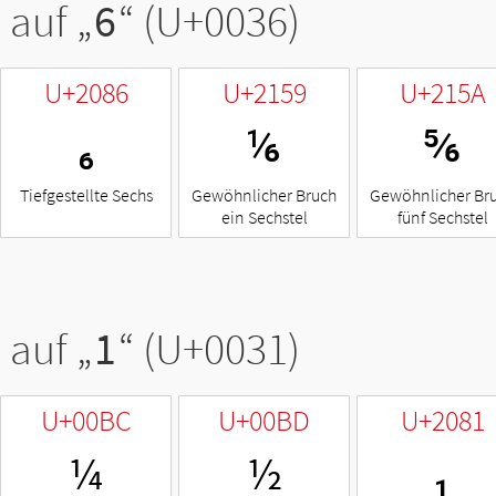
 auf „
6
“ (U+0036)
U+2086
U+2159
U+215A
₆
⅙
⅚
Tiefgestellte Sechs
Gewöhnlicher Bruch
Gewöhnlicher Br
ein Sechstel
fünf Sechstel
 auf „
1
“ (U+0031)
U+00BC
U+00BD
U+2081
¼
½
₁