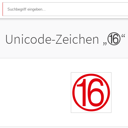
Unicode-Zeichen „
⑯
“
⑯