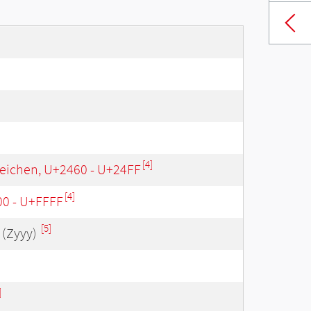
[4]
eichen, U+2460 - U+24FF
[4]
00 - U+FFFF
[5]
(Zyyy)
]