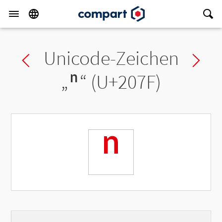
Unicode-Zeichen
Previous char
Ne
„
ⁿ
“ (U+207F)
ⁿ