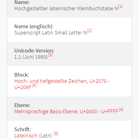
Name:
[1]
Hochgestellter lateinischer Kleinbuchstabe N
Name (englisch):
[2]
Superscript Latin Small Letter N
Unicode-Version:
[3]
1.1 (Juni 1993)
Block:
Hoch- und tiefgestellte Zeichen, U+2070 -
[4]
U+209F
Ebene:
[4]
Mehrsprachige Basis-Ebene, U+0000 - U+FFFF
Schrift:
[5]
Lateinisch
(Latn)