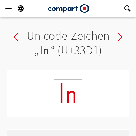
Unicode-Zeichen
Previous char
Ne
„
㏑
“ (U+33D1)
㏑