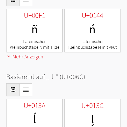
U+00F1
U+0144
ñ
ń
Lateinischer
Lateinischer
Kleinbuchstabe N mit Tilde
Kleinbuchstabe N mit Akut
Mehr Anzeigen
Basierend auf „
l
“ (U+006C)
U+013A
U+013C
ĺ
ļ