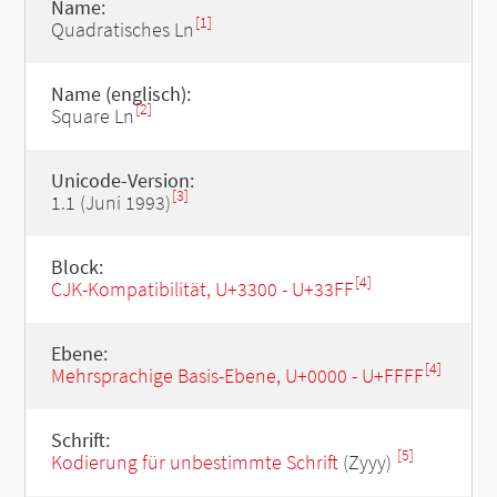
Name:
[1]
Quadratisches Ln
Name (englisch):
[2]
Square Ln
Unicode-Version:
[3]
1.1 (Juni 1993)
Block:
[4]
CJK-Kompatibilität, U+3300 - U+33FF
Ebene:
[4]
Mehrsprachige Basis-Ebene, U+0000 - U+FFFF
Schrift:
[5]
Kodierung für unbestimmte Schrift
(Zyyy)