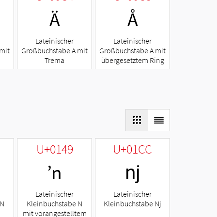
Ä
Å
Lateinischer
Lateinischer
mit
Großbuchstabe A mit
Großbuchstabe A mit
Trema
übergesetztem Ring
U+0149
U+01CC
ŉ
ǌ
Lateinischer
Lateinischer
 N
Kleinbuchstabe N
Kleinbuchstabe Nj
mit vorangestelltem