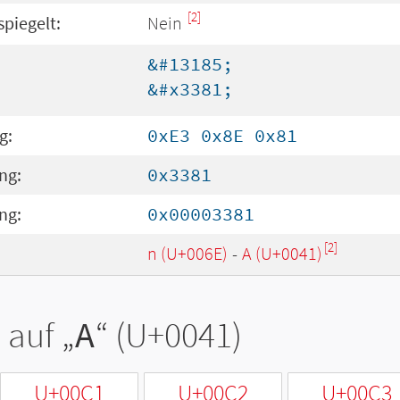
[2]
spiegelt:
Nein
&#13185;
&#x3381;
g:
0xE3 0x8E 0x81
ng:
0x3381
ng:
0x00003381
[2]
n (U+006E)
-
A (U+0041)
 auf „
A
“ (U+0041)
U+00C1
U+00C2
U+00C3