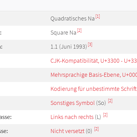
[1]
Quadratisches Na
[2]
:
Square Na
[3]
:
1.1 (Juni 1993)
CJK-Kompatibilität, U+3300 - U+3
Mehrsprachige Basis-Ebene, U+00
Kodierung für unbestimmte Schrift
[2]
Sonstiges Symbol
(So)
[2]
asse:
Links nach rechts
(L)
[2]
se:
Nicht versetzt
(0)