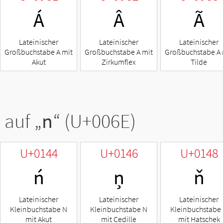
Á
Â
Ã
Lateinischer
Lateinischer
Lateinischer
Großbuchstabe A mit
Großbuchstabe A mit
Großbuchstabe A 
Akut
Zirkumflex
Tilde
 auf „
n
“ (U+006E)
U+0144
U+0146
U+0148
ń
ņ
ň
Lateinischer
Lateinischer
Lateinischer
Kleinbuchstabe N
Kleinbuchstabe N
Kleinbuchstabe
mit Akut
mit Cedille
mit Hatschek