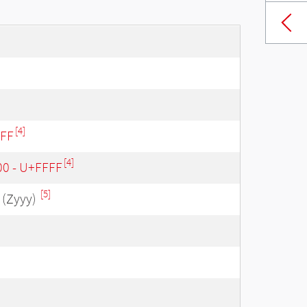
[4]
3FF
[4]
00 - U+FFFF
[5]
(Zyyy)