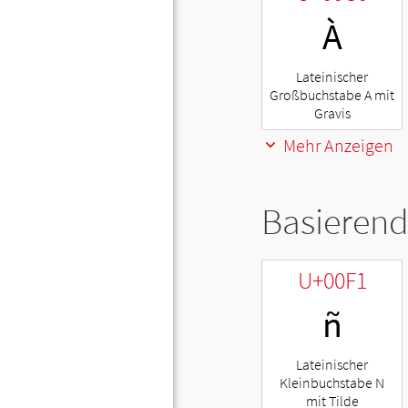
À
Lateinischer
Großbuchstabe A mit
Gravis
Mehr Anzeigen
Basierend
U+00F1
ñ
Lateinischer
Kleinbuchstabe N
mit Tilde