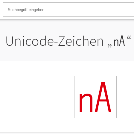
Unicode-Zeichen „
㎁
“
㎁