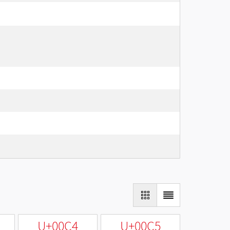
U+00C4
U+00C5