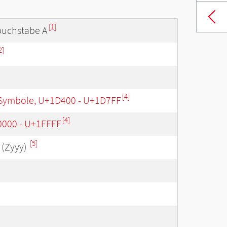
[1]
buchstabe A
2]
[4]
Symbole, U+1D400 - U+1D7FF
[4]
0000 - U+1FFFF
[5]
(Zyyy)