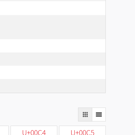
U+00C4
U+00C5