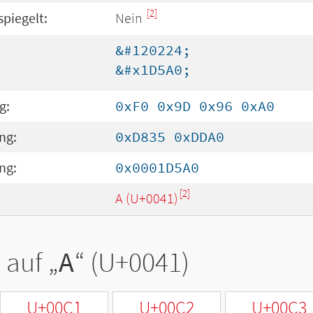
[2]
spiegelt:
Nein
&#120224;
&#x1D5A0;
g:
0xF0 0x9D 0x96 0xA0
ng:
0xD835 0xDDA0
ng:
0x0001D5A0
[2]
A (U+0041)
 auf „
A
“ (U+0041)
U+00C1
U+00C2
U+00C3