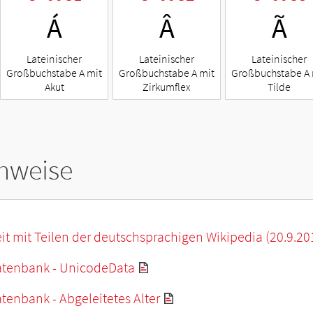
Á
Â
Ã
Lateinischer
Lateinischer
Lateinischer
Großbuchstabe A mit
Großbuchstabe A mit
Großbuchstabe A 
Akut
Zirkumflex
Tilde
hweise
it mit Teilen der deutschsprachigen Wikipedia (20.9.20
tenbank - UnicodeData
enbank - Abgeleitetes Alter