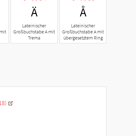
Ä
Å
Lateinischer
Lateinischer
mit
Großbuchstabe A mit
Großbuchstabe A mit
Trema
übergesetztem Ring
18)