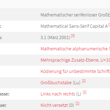
Mathematischer serifenloser Groß
[
:
Mathematical Sans-Serif Capital A
[3]
:
3.1 (März 2001)
Mathematische alphanumerische 
Mehrsprachige Zusatz-Ebene, U+1
Kodierung für unbestimmte Schrift
[2]
Großbuchstabe
(Lu)
[2]
asse:
Links nach rechts
(L)
[2]
se:
Nicht versetzt
(0)