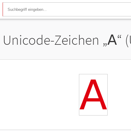
Unicode-Zeichen „
𝖠
“ 
𝖠