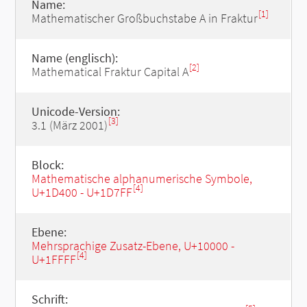
Name:
[1]
Mathematischer Großbuchstabe A in Fraktur
Name (englisch):
[2]
Mathematical Fraktur Capital A
Unicode-Version:
[3]
3.1 (März 2001)
Block:
Mathematische alphanumerische Symbole,
[4]
U+1D400 - U+1D7FF
Ebene:
Mehrsprachige Zusatz-Ebene, U+10000 -
[4]
U+1FFFF
Schrift: