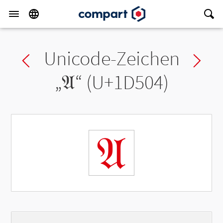
Unicode-Zeichen
Previous char
Ne
„
𝔄
“ (U+1D504)
𝔄