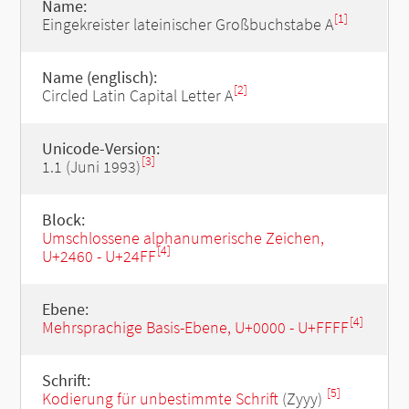
Name:
[1]
Eingekreister lateinischer Großbuchstabe A
Name (englisch):
[2]
Circled Latin Capital Letter A
Unicode-Version:
[3]
1.1 (Juni 1993)
Block:
Umschlossene alphanumerische Zeichen,
[4]
U+2460 - U+24FF
Ebene:
[4]
Mehrsprachige Basis-Ebene, U+0000 - U+FFFF
Schrift:
[5]
Kodierung für unbestimmte Schrift
(Zyyy)