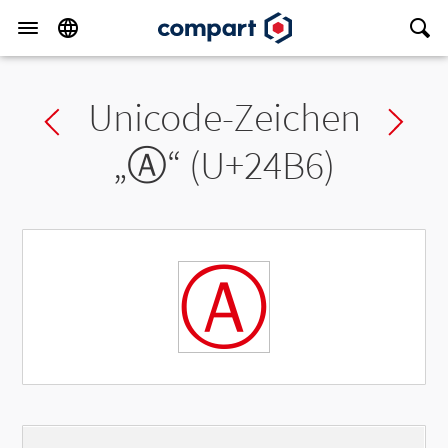
Unicode-Zeichen
Previous char
Ne
„
Ⓐ
“ (U+24B6)
Ⓐ