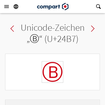
Unicode-Zeichen
Previous char
Ne
„
Ⓑ
“ (U+24B7)
Ⓑ