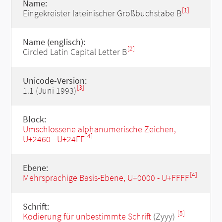
Name:
[1]
Eingekreister lateinischer Großbuchstabe B
Name (englisch):
[2]
Circled Latin Capital Letter B
Unicode-Version:
[3]
1.1 (Juni 1993)
Block:
Umschlossene alphanumerische Zeichen,
[4]
U+2460 - U+24FF
Ebene:
[4]
Mehrsprachige Basis-Ebene, U+0000 - U+FFFF
Schrift:
[5]
Kodierung für unbestimmte Schrift
(Zyyy)