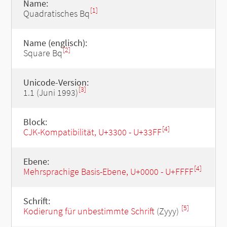
Name:
[1]
Quadratisches Bq
Name (englisch):
[2]
Square Bq
Unicode-Version:
[3]
1.1 (Juni 1993)
Block:
[4]
CJK-Kompatibilität, U+3300 - U+33FF
Ebene:
[4]
Mehrsprachige Basis-Ebene, U+0000 - U+FFFF
Schrift:
[5]
Kodierung für unbestimmte Schrift
(Zyyy)