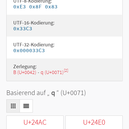
UTF-8-Kodierung:
0xE3 0x8F 0x83
UTF-16-Kodierung:
0x33C3
UTF-32-Kodierung:
0x000033C3
Zerlegung:
[2]
B (U+0042)
-
q (U+0071)
Basierend auf „
q
“ (U+0071)
U+24AC
U+24E0