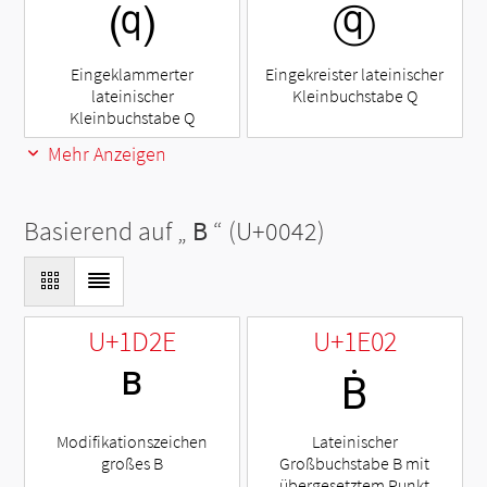
⒬
ⓠ
Eingeklammerter
Eingekreister lateinischer
lateinischer
Kleinbuchstabe Q
Kleinbuchstabe Q
Mehr Anzeigen
Basierend auf „
B
“ (U+0042)
U+1D2E
U+1E02
ᴮ
Ḃ
Modifikationszeichen
Lateinischer
großes B
Großbuchstabe B mit
übergesetztem Punkt