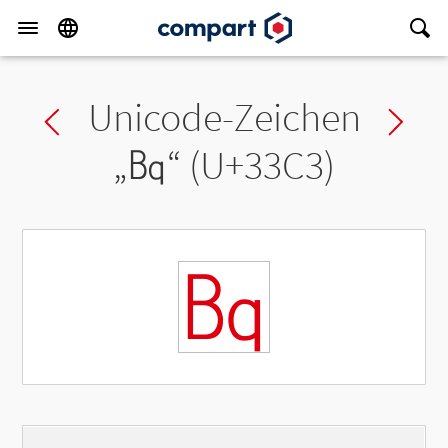
Unicode-Zeichen
Previous char
Ne
„
㏃
“ (U+33C3)
㏃