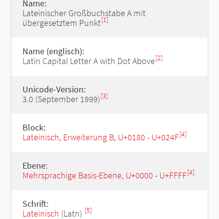
Name:
Lateinischer Großbuchstabe A mit
[1]
übergesetztem Punkt
Name (englisch):
[2]
Latin Capital Letter A with Dot Above
Unicode-Version:
[3]
3.0 (September 1999)
Block:
[4]
Lateinisch, Erweiterung B, U+0180 - U+024F
Ebene:
[4]
Mehrsprachige Basis-Ebene, U+0000 - U+FFFF
Schrift:
[5]
Lateinisch
(Latn)