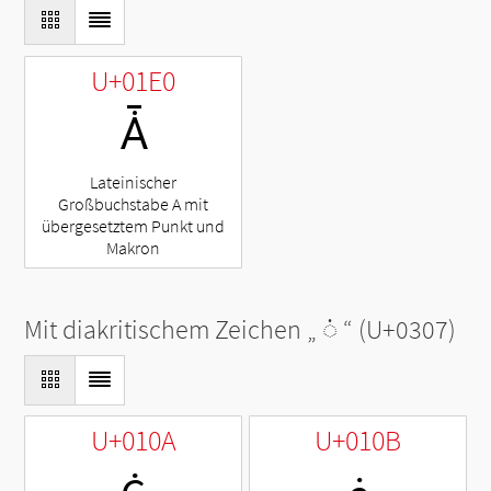
U+01E0
Ǡ
Lateinischer
Großbuchstabe A mit
übergesetztem Punkt und
Makron
Mit diakritischem Zeichen „
◌̇
“ (U+0307)
U+010A
U+010B