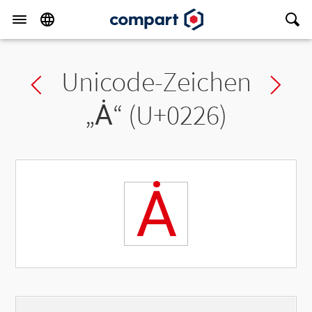
Unicode-Zeichen
Previous char
Ne
„
Ȧ
“ (U+0226)
Ȧ