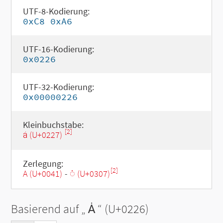
UTF-8-Kodierung:
0xC8 0xA6
UTF-16-Kodierung:
0x0226
UTF-32-Kodierung:
0x00000226
Kleinbuchstabe:
[2]
ȧ (U+0227)
Zerlegung:
[2]
A (U+0041)
-
◌̇ (U+0307)
Basierend auf „
Ȧ
“ (U+0226)