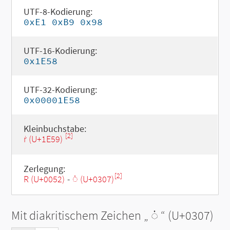
UTF-8-Kodierung:
0xE1 0xB9 0x98
UTF-16-Kodierung:
0x1E58
UTF-32-Kodierung:
0x00001E58
Kleinbuchstabe:
[2]
ṙ (U+1E59)
Zerlegung:
[2]
R (U+0052)
-
◌̇ (U+0307)
Mit diakritischem Zeichen „
◌̇
“ (U+0307)