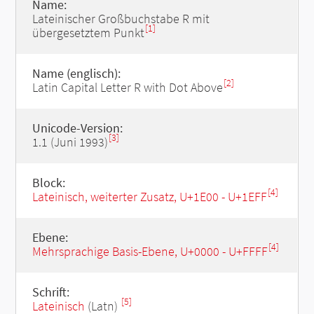
Name:
Lateinischer Großbuchstabe R mit
[1]
übergesetztem Punkt
Name (englisch):
[2]
Latin Capital Letter R with Dot Above
Unicode-Version:
[3]
1.1 (Juni 1993)
Block:
[4]
Lateinisch, weiterter Zusatz, U+1E00 - U+1EFF
Ebene:
[4]
Mehrsprachige Basis-Ebene, U+0000 - U+FFFF
Schrift:
[5]
Lateinisch
(Latn)