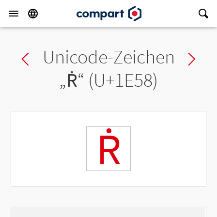
Unicode-Zeichen
Previous char
Ne
„
Ṙ
“ (U+1E58)
Ṙ